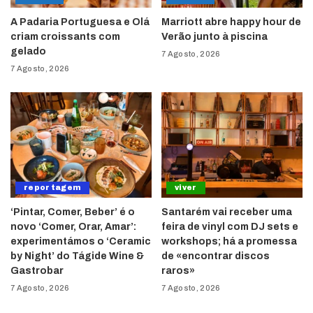
A Padaria Portuguesa e Olá
Marriott abre happy hour de
criam croissants com
Verão junto à piscina
gelado
7 Agosto, 2026
7 Agosto, 2026
reportagem
viver
‘Pintar, Comer, Beber’ é o
Santarém vai receber uma
novo ‘Comer, Orar, Amar’:
feira de vinyl com DJ sets e
experimentámos o ‘Ceramic
workshops; há a promessa
by Night’ do Tágide Wine &
de «encontrar discos
Gastrobar
raros»
7 Agosto, 2026
7 Agosto, 2026