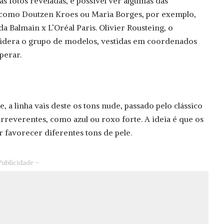
s fotos reveladas, é possível ver algumas das
 como Doutzen Kroes ou Maria Borges, por exemplo,
a Balmain x L’Oréal Paris. Olivier Rousteing, o
 lidera o grupo de modelos, vestidas em coordenados
perar.
, a linha vais deste os tons nude, passado pelo clássico
rreverentes, como azul ou roxo forte. A ideia é que os
r favorecer diferentes tons de pele.
Publicidade –