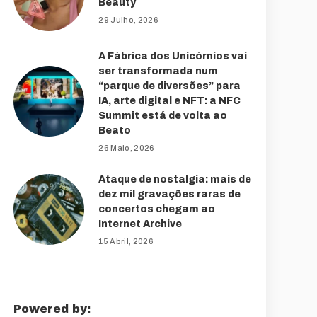
Beauty
29 Julho, 2026
A Fábrica dos Unicórnios vai
ser transformada num
“parque de diversões” para
IA, arte digital e NFT: a NFC
Summit está de volta ao
Beato
26 Maio, 2026
Ataque de nostalgia: mais de
dez mil gravações raras de
concertos chegam ao
Internet Archive
15 Abril, 2026
Powered by: