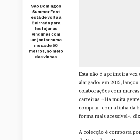
São Domingos
Summer Fest
está de volta à
Bairrada para
festejar as
vindimas com
um jantar numa
mesa de 50
metros, no meio
das vinhas
Esta não é a primeira vez
alargado: em 2015, lanço
colaborações com marcas h
carteiras. «Há muita gent
comprar; com a linha da 
forma mais acessível», diz
A colecção é composta por