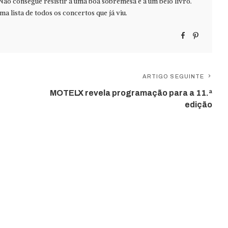
Não consegue resistir a uma boa sobremesa e a um belo livro.
ma lista de todos os concertos que já viu.
ARTIGO SEGUINTE
MOTELX revela programação para a 11.ª
edição