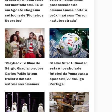
ser montada em LEGO:
para sessões de
em Agosto chega um
cinema à meia-noite: a
set Icons de ‘Ficheiros
próxima é com ‘Terror
Secretos’
na Autoestrada’
‘Playback’: o filme de
Stellar Nitro Ultimate:
Sérgio Graciano sobre
esta é nova bola de
Carlos Paião já tem
futebol da Puma para a
trailer e data de
época 26/27 da Liga
estreia nos cinemas
Portugal