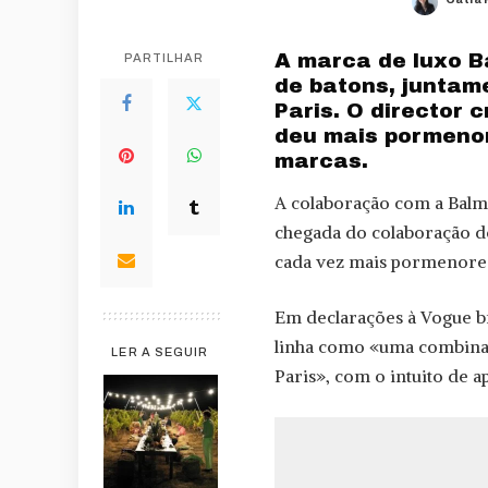
Poste
by
A marca de luxo B
PARTILHAR
de batons, juntam
Paris. O director c
deu mais pormenor
marcas.
A colaboração com a Balm
chegada do colaboração de
cada vez mais pormenores
Em declarações à Vogue bri
linha como «uma combinaçã
LER A SEGUIR
Paris», com o intuito de ap