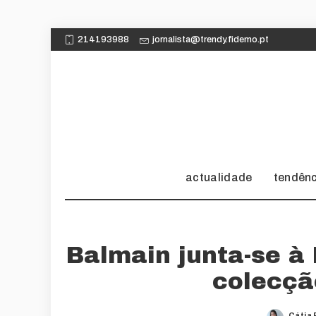
214193988
jornalista@trendy.fidemo.pt
actualidade
tendên
Balmain junta-se à 
colecçã
Cátia