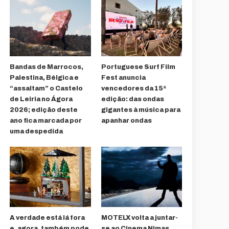
Bandas de Marrocos,
Portuguese Surf Film
Palestina, Bélgica e
Fest anuncia
“assaltam” o Castelo
vencedores da 15ª
de Leiria no Ágora
edição: das ondas
2026; edição deste
gigantes à música para
ano fica marcada por
apanhar ondas
uma despedida
A verdade está lá fora
MOTELX volta a juntar-
e, agora, também pode
se ao Cinema Nimas