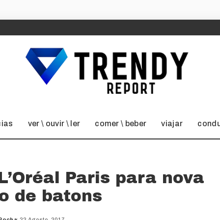
cias
ver \ ouvir \ ler
comer \ beber
viajar
condu
L’Oréal Paris para nova
o de batons
 Rocha
22 Agosto, 2017