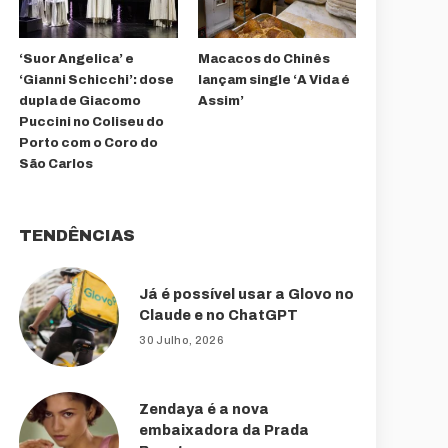
‘Suor Angelica’ e
Macacos do Chinês
‘Gianni Schicchi’: dose
lançam single ‘A Vida é
dupla de Giacomo
Assim’
Puccini no Coliseu do
Porto com o Coro do
São Carlos
TENDÊNCIAS
Já é possível usar a Glovo no
Claude e no ChatGPT
30 Julho, 2026
Zendaya é a nova
embaixadora da Prada