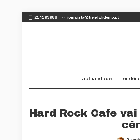
214193988
jornalista@trendy.fidemo.pt
actualidade
tendên
Hard Rock Cafe vai
cê
Ricard