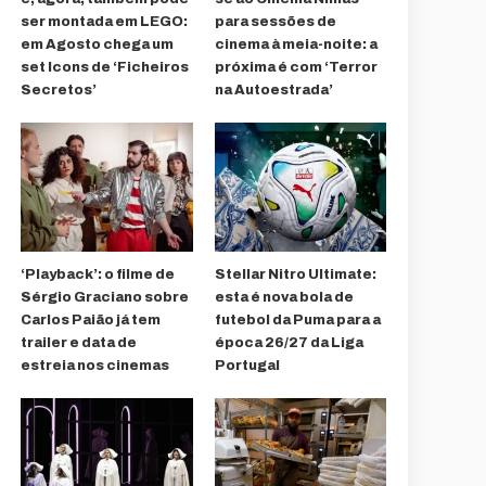
ser montada em LEGO:
para sessões de
em Agosto chega um
cinema à meia-noite: a
set Icons de ‘Ficheiros
próxima é com ‘Terror
Secretos’
na Autoestrada’
‘Playback’: o filme de
Stellar Nitro Ultimate:
Sérgio Graciano sobre
esta é nova bola de
Carlos Paião já tem
futebol da Puma para a
trailer e data de
época 26/27 da Liga
estreia nos cinemas
Portugal