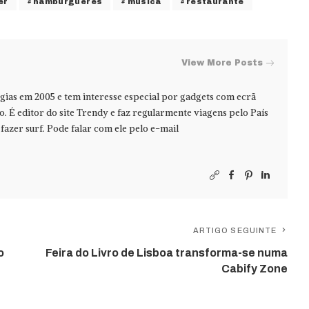
er
hamburgueres
música
restaurante
View More Posts
ias em 2005 e tem interesse especial por gadgets com ecrã
jo. É editor do site Trendy e faz regularmente viagens pelo País
azer surf. Pode falar com ele pelo e-mail
ARTIGO SEGUINTE
o
Feira do Livro de Lisboa transforma-se numa
Cabify Zone