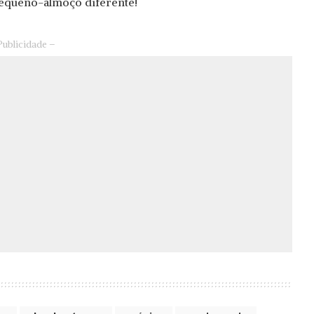
 pequeno-almoço diferente!
Publicidade –