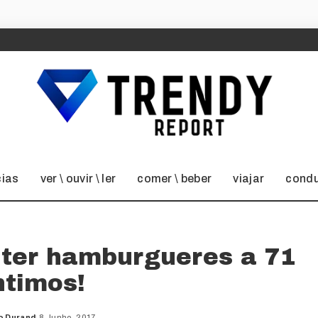
cias
ver \ ouvir \ ler
comer \ beber
viajar
condu
 ter hamburgueres a 71
ntimos!
o Durand
8 Junho, 2017