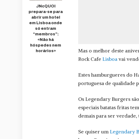
JNcQUOI
prepara-se para
abrir um hotel
em Lisboa onde
só entram
“membros”:
«Não há
hóspedes nem
Mas o melhor deste anive
horários»
Rock Cafe
Lisboa
vai vend
Estes hamburgueres do Ha
portuguesa de qualidade 
Os Legendary Burgers sã
especiais batatas fritas t
demais para ser verdade, 
Se quiser um
Legendary 