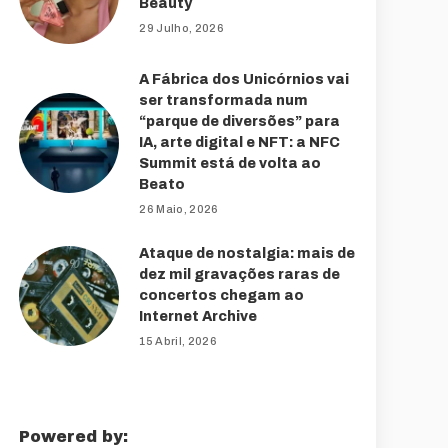
Beauty
29 Julho, 2026
A Fábrica dos Unicórnios vai
ser transformada num
“parque de diversões” para
IA, arte digital e NFT: a NFC
Summit está de volta ao
Beato
26 Maio, 2026
Ataque de nostalgia: mais de
dez mil gravações raras de
concertos chegam ao
Internet Archive
15 Abril, 2026
Powered by: