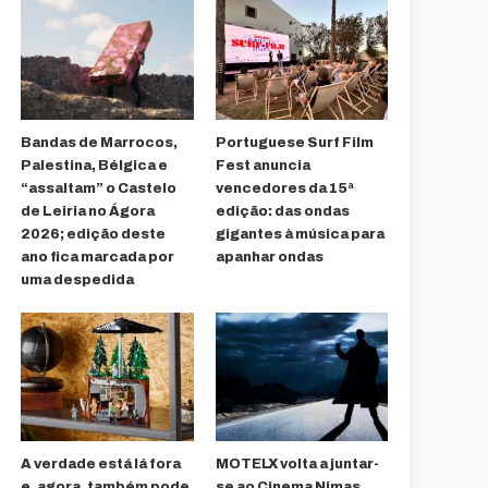
Bandas de Marrocos,
Portuguese Surf Film
Palestina, Bélgica e
Fest anuncia
“assaltam” o Castelo
vencedores da 15ª
de Leiria no Ágora
edição: das ondas
2026; edição deste
gigantes à música para
ano fica marcada por
apanhar ondas
uma despedida
A verdade está lá fora
MOTELX volta a juntar-
e, agora, também pode
se ao Cinema Nimas