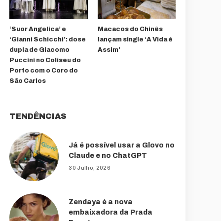
‘Suor Angelica’ e
Macacos do Chinês
‘Gianni Schicchi’: dose
lançam single ‘A Vida é
dupla de Giacomo
Assim’
Puccini no Coliseu do
Porto com o Coro do
São Carlos
TENDÊNCIAS
Já é possível usar a Glovo no
Claude e no ChatGPT
30 Julho, 2026
Zendaya é a nova
embaixadora da Prada