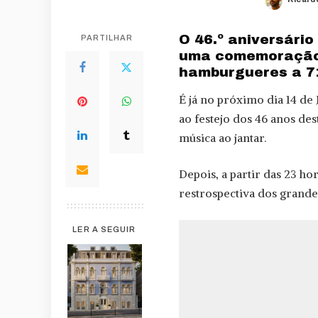
Poste
by
O 46.º aniversári
PARTILHAR
uma comemoração e
hamburgueres a 7
É já no próximo dia 14 de
ao festejo dos 46 anos des
música ao jantar.
Depois, a partir das 23 ho
restrospectiva dos grandes
LER A SEGUIR