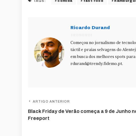
comida
fast-food
hambúrgu
TAGS:
Ricardo Durand
Começou no jornalismo de tecnolog
táctil e praias selvagens do Alente
em busca dos melhores spots para f
rdurand@trendy.fidemo.pt
.
ARTIGO ANTERIOR
Black Friday de Verão começa a 9 de Junho n
Freeport