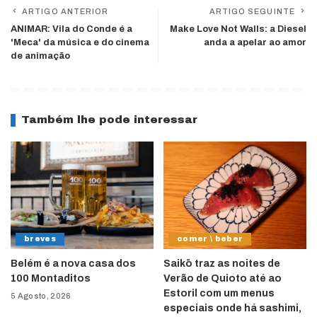
ARTIGO ANTERIOR
ARTIGO SEGUINTE
ANIMAR: Vila do Conde é a
Make Love Not Walls: a Diesel
'Meca' da música e do cinema
anda a apelar ao amor
de animação
Também lhe pode interessar
breves
comer \ beber
Belém é a nova casa dos
Saikō traz as noites de
100 Montaditos
Verão de Quioto até ao
Estoril com um menus
5 Agosto, 2026
especiais onde há sashimi,