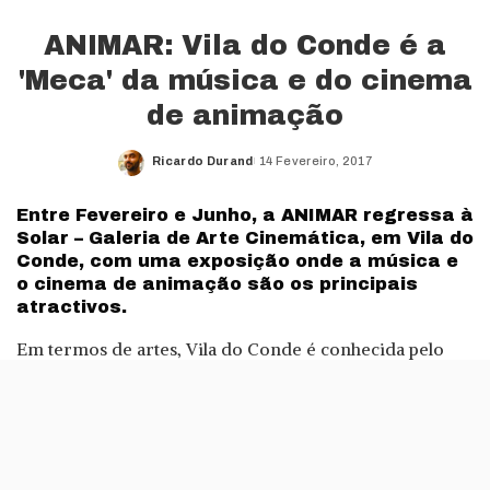
ANIMAR: Vila do Conde é a
'Meca' da música e do cinema
de animação
Ricardo Durand
14 Fevereiro, 2017
Posted
by
Entre Fevereiro e Junho, a ANIMAR regressa à
Solar – Galeria de Arte Cinemática, em Vila do
Conde, com uma exposição onde a música e
o cinema de animação são os principais
atractivos.
Em termos de artes, Vila do Conde é conhecida pelo
seu festival de curtas metragens, um acontecimento que
acontece todos os anos desde 1993. Em 2017 não é
diferente: a cidade banhada pela Rio Ave vai ser palco
de mais uma edição do Curtas entre 8 e 16 de Julho.