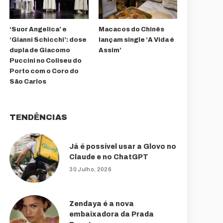
‘Suor Angelica’ e
Macacos do Chinês
‘Gianni Schicchi’: dose
lançam single ‘A Vida é
dupla de Giacomo
Assim’
Puccini no Coliseu do
Porto com o Coro do
São Carlos
TENDÊNCIAS
Já é possível usar a Glovo no
Claude e no ChatGPT
30 Julho, 2026
Zendaya é a nova
embaixadora da Prada