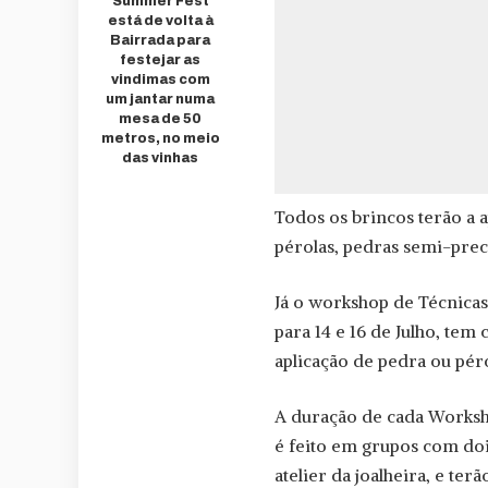
Summer Fest
está de volta à
Bairrada para
festejar as
vindimas com
um jantar numa
mesa de 50
metros, no meio
das vinhas
Todos os brincos terão a 
pérolas, pedras semi-prec
Já o workshop de Técnicas
para 14 e 16 de Julho, tem
aplicação de pedra ou péro
A duração de cada Worksh
é feito em grupos com doi
atelier da joalheira, e te