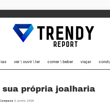
cias
ver \ ouvir \ ler
comer \ beber
viajar
condu
 sua própria joalharia
 Campana
2 Junho, 2016