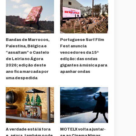
Bandas de Marrocos,
Portuguese Surf Film
Palestina, Bélgica e
Fest anuncia
“assaltam” o Castelo
vencedores da 15ª
de Leiria no Ágora
edição: das ondas
2026; edição deste
gigantes à música para
ano fica marcada por
apanhar ondas
uma despedida
A verdade está lá fora
MOTELX volta a juntar-
e, agora, também pode
se ao Cinema Nimas