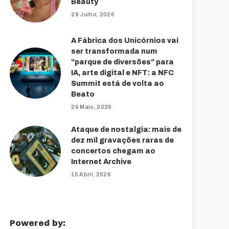
Beauty
29 Julho, 2026
A Fábrica dos Unicórnios vai
ser transformada num
“parque de diversões” para
IA, arte digital e NFT: a NFC
Summit está de volta ao
Beato
26 Maio, 2026
Ataque de nostalgia: mais de
dez mil gravações raras de
concertos chegam ao
Internet Archive
15 Abril, 2026
Powered by: