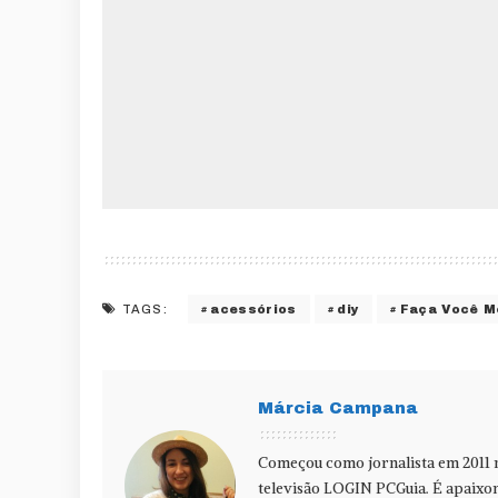
acessórios
diy
Faça Você 
TAGS:
Márcia Campana
Começou como jornalista em 2011 
televisão LOGIN PCGuia. É apaixon