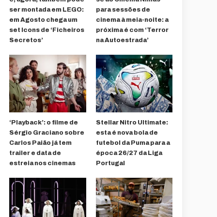
ser montada em LEGO:
para sessões de
em Agosto chega um
cinema à meia-noite: a
set Icons de ‘Ficheiros
próxima é com ‘Terror
Secretos’
na Autoestrada’
‘Playback’: o filme de
Stellar Nitro Ultimate:
Sérgio Graciano sobre
esta é nova bola de
Carlos Paião já tem
futebol da Puma para a
trailer e data de
época 26/27 da Liga
estreia nos cinemas
Portugal