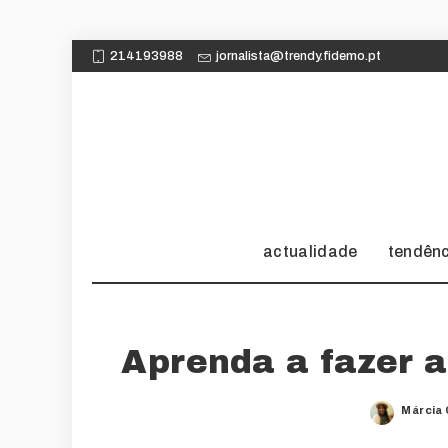
214193988
jornalista@trendy.fidemo.pt
actualidade
tendên
Aprenda a fazer a
Márcia
Posted
by