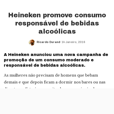
Heineken promove consumo
responsável de bebidas
alcoólicas
Ricardo Durand
14 Janeiro, 2016
Posted
by
A Heineken anunciou uma nova campanha de
promoção de um consumo moderado e
responsável de bebidas alcoólicas.
As mulheres não precisam de homens que bebam
demais e que depois ficam a dormir nos bares ou nas
discotecas. Este é o conceito do novo anúncio da
Heineken, onde várias raparigas cantam I Need A Hero,
de Bonnie Tyler.