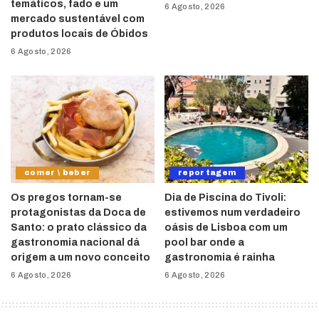
temáticos, fado e um
6 Agosto, 2026
mercado sustentável com
produtos locais de Óbidos
6 Agosto, 2026
comer \ beber
reportagem
Os pregos tornam-se
Dia de Piscina do Tivoli:
protagonistas da Doca de
estivemos num verdadeiro
Santo: o prato clássico da
oásis de Lisboa com um
gastronomia nacional dá
pool bar onde a
origem a um novo conceito
gastronomia é rainha
6 Agosto, 2026
6 Agosto, 2026