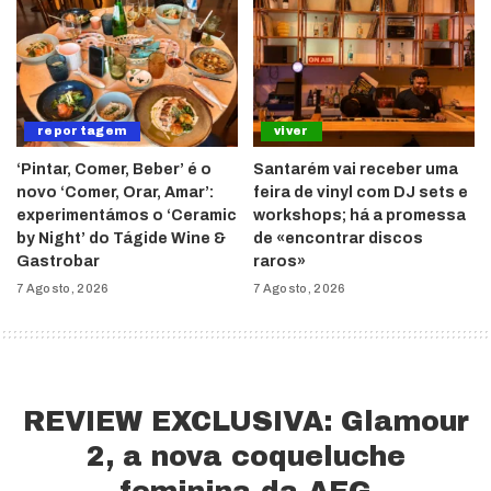
reportagem
viver
‘Pintar, Comer, Beber’ é o
Santarém vai receber uma
novo ‘Comer, Orar, Amar’:
feira de vinyl com DJ sets e
experimentámos o ‘Ceramic
workshops; há a promessa
by Night’ do Tágide Wine &
de «encontrar discos
Gastrobar
raros»
7 Agosto, 2026
7 Agosto, 2026
REVIEW EXCLUSIVA: Glamour
2, a nova coqueluche