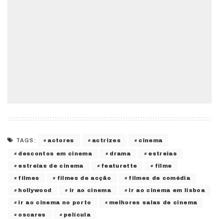
actores
actrizes
cinema
TAGS:
descontos em cinema
drama
estreias
estreias de cinema
featurette
filme
filmes
filmes de acção
filmes de comédia
hollywood
ir ao cinema
ir ao cinema em lisboa
ir ao cinema no porto
melhores salas de cinema
oscares
película