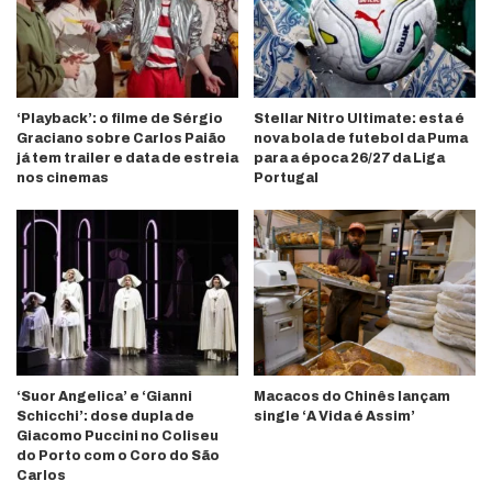
‘Playback’: o filme de Sérgio
Stellar Nitro Ultimate: esta é
Graciano sobre Carlos Paião
nova bola de futebol da Puma
já tem trailer e data de estreia
para a época 26/27 da Liga
nos cinemas
Portugal
‘Suor Angelica’ e ‘Gianni
Macacos do Chinês lançam
Schicchi’: dose dupla de
single ‘A Vida é Assim’
Giacomo Puccini no Coliseu
do Porto com o Coro do São
Carlos