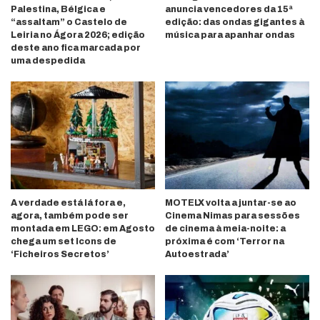
Palestina, Bélgica e
anuncia vencedores da 15ª
“assaltam” o Castelo de
edição: das ondas gigantes à
Leiria no Ágora 2026; edição
música para apanhar ondas
deste ano fica marcada por
uma despedida
A verdade está lá fora e,
MOTELX volta a juntar-se ao
agora, também pode ser
Cinema Nimas para sessões
montada em LEGO: em Agosto
de cinema à meia-noite: a
chega um set Icons de
próxima é com ‘Terror na
‘Ficheiros Secretos’
Autoestrada’