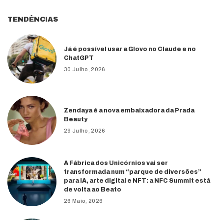
TENDÊNCIAS
Já é possível usar a Glovo no Claude e no
ChatGPT
30 Julho, 2026
Zendaya é a nova embaixadora da Prada
Beauty
29 Julho, 2026
A Fábrica dos Unicórnios vai ser
transformada num “parque de diversões”
para IA, arte digital e NFT: a NFC Summit está
de volta ao Beato
26 Maio, 2026