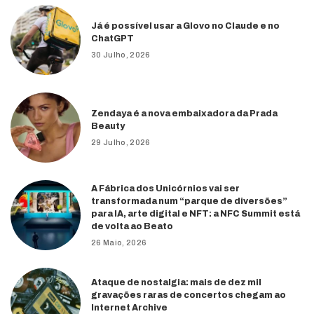
Já é possível usar a Glovo no Claude e no
ChatGPT
30 Julho, 2026
Zendaya é a nova embaixadora da Prada
Beauty
29 Julho, 2026
A Fábrica dos Unicórnios vai ser
transformada num “parque de diversões”
para IA, arte digital e NFT: a NFC Summit está
de volta ao Beato
26 Maio, 2026
Ataque de nostalgia: mais de dez mil
gravações raras de concertos chegam ao
Internet Archive