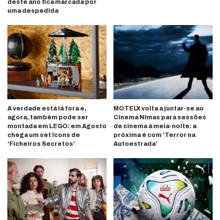
deste ano fica marcada por
uma despedida
A verdade está lá fora e,
MOTELX volta a juntar-se ao
agora, também pode ser
Cinema Nimas para sessões
montada em LEGO: em Agosto
de cinema à meia-noite: a
chega um set Icons de
próxima é com ‘Terror na
‘Ficheiros Secretos’
Autoestrada’