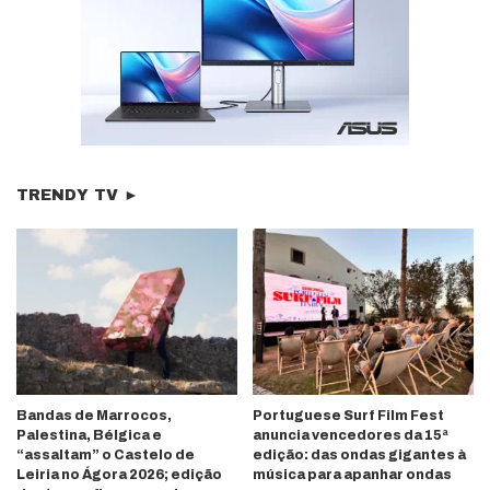
TRENDY TV ►
Bandas de Marrocos,
Portuguese Surf Film Fest
Palestina, Bélgica e
anuncia vencedores da 15ª
“assaltam” o Castelo de
edição: das ondas gigantes à
Leiria no Ágora 2026; edição
música para apanhar ondas