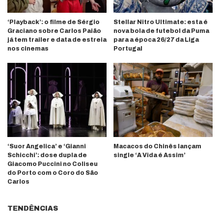
‘Playback’: o filme de Sérgio
Stellar Nitro Ultimate: esta é
Graciano sobre Carlos Paião
nova bola de futebol da Puma
já tem trailer e data de estreia
para a época 26/27 da Liga
nos cinemas
Portugal
‘Suor Angelica’ e ‘Gianni
Macacos do Chinês lançam
Schicchi’: dose dupla de
single ‘A Vida é Assim’
Giacomo Puccini no Coliseu
do Porto com o Coro do São
Carlos
TENDÊNCIAS