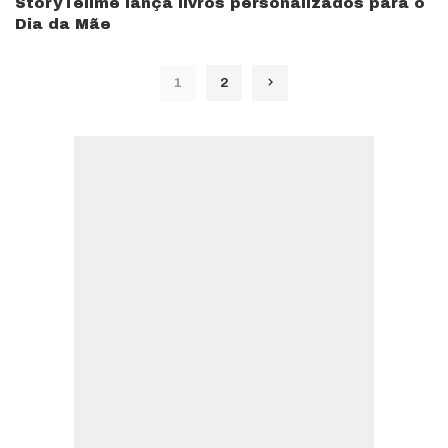
StoryTellme lança livros personalizados para o
Dia da Mãe
1
2