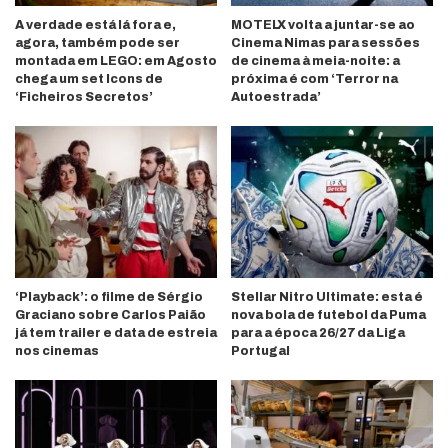
A verdade está lá fora e,
MOTELX volta a juntar-se ao
agora, também pode ser
Cinema Nimas para sessões
montada em LEGO: em Agosto
de cinema à meia-noite: a
chega um set Icons de
próxima é com ‘Terror na
‘Ficheiros Secretos’
Autoestrada’
‘Playback’: o filme de Sérgio
Stellar Nitro Ultimate: esta é
Graciano sobre Carlos Paião
nova bola de futebol da Puma
já tem trailer e data de estreia
para a época 26/27 da Liga
nos cinemas
Portugal