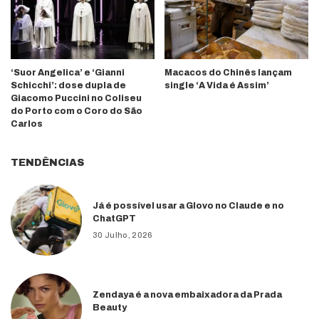
‘Suor Angelica’ e ‘Gianni
Macacos do Chinês lançam
Schicchi’: dose dupla de
single ‘A Vida é Assim’
Giacomo Puccini no Coliseu
do Porto com o Coro do São
Carlos
TENDÊNCIAS
Já é possível usar a Glovo no Claude e no
ChatGPT
30 Julho, 2026
Zendaya é a nova embaixadora da Prada
Beauty