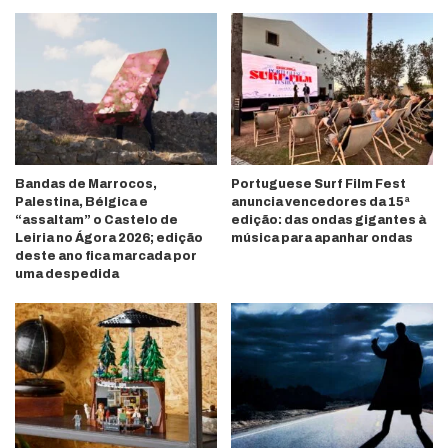
Bandas de Marrocos,
Portuguese Surf Film Fest
Palestina, Bélgica e
anuncia vencedores da 15ª
“assaltam” o Castelo de
edição: das ondas gigantes à
Leiria no Ágora 2026; edição
música para apanhar ondas
deste ano fica marcada por
uma despedida