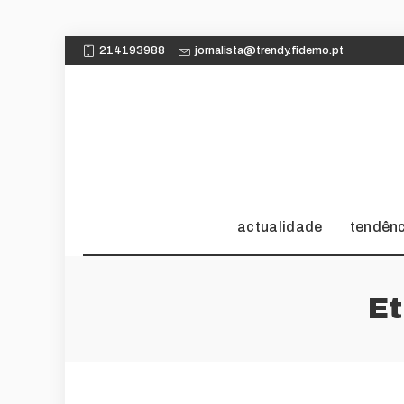
214193988
jornalista@trendy.fidemo.pt
actualidade
tendên
Et