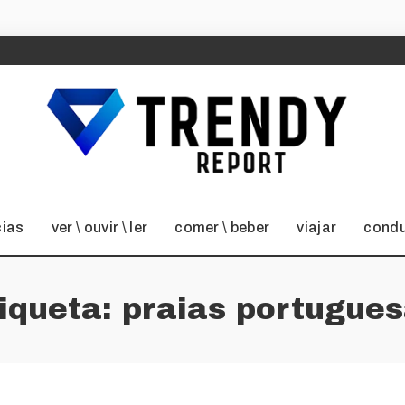
cias
ver \ ouvir \ ler
comer \ beber
viajar
condu
iqueta:
praias portugue