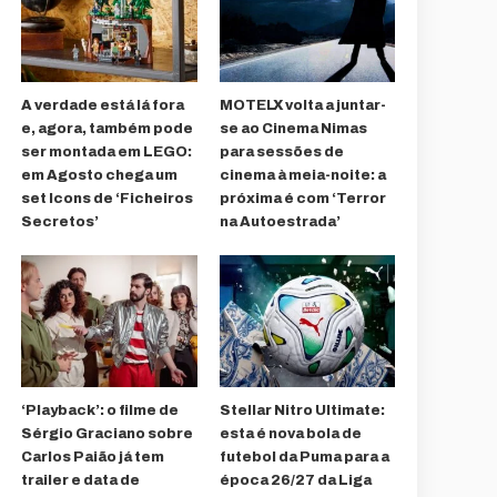
A verdade está lá fora
MOTELX volta a juntar-
e, agora, também pode
se ao Cinema Nimas
ser montada em LEGO:
para sessões de
em Agosto chega um
cinema à meia-noite: a
set Icons de ‘Ficheiros
próxima é com ‘Terror
Secretos’
na Autoestrada’
‘Playback’: o filme de
Stellar Nitro Ultimate:
Sérgio Graciano sobre
esta é nova bola de
Carlos Paião já tem
futebol da Puma para a
trailer e data de
época 26/27 da Liga