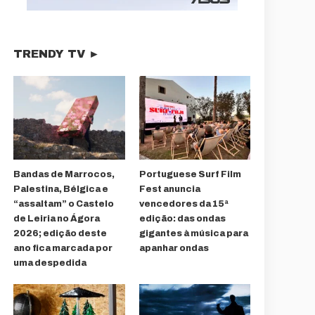
TRENDY TV ►
Bandas de Marrocos,
Portuguese Surf Film
Palestina, Bélgica e
Fest anuncia
“assaltam” o Castelo
vencedores da 15ª
de Leiria no Ágora
edição: das ondas
2026; edição deste
gigantes à música para
ano fica marcada por
apanhar ondas
uma despedida