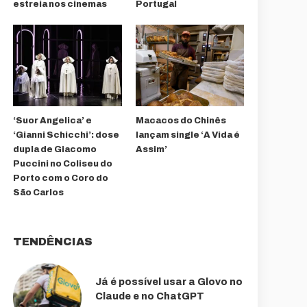
estreia nos cinemas
Portugal
‘Suor Angelica’ e
Macacos do Chinês
‘Gianni Schicchi’: dose
lançam single ‘A Vida é
dupla de Giacomo
Assim’
Puccini no Coliseu do
Porto com o Coro do
São Carlos
TENDÊNCIAS
Já é possível usar a Glovo no
Claude e no ChatGPT