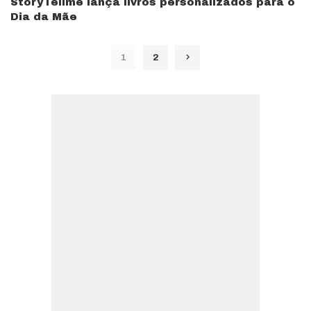
StoryTellme lança livros personalizados para o
Dia da Mãe
1
2