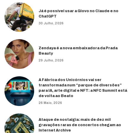
Já é possível usar a Glovo no Claude e no
ChatGPT
30 Julho, 2026
Zendaya é a nova embaixadora da Prada
Beauty
29 Julho, 2026
A Fábrica dos Unicórnios vai ser
transformada num “parque de diversões”
para IA, arte digital e NFT: a NFC Summit está
de volta ao Beato
26 Maio, 2026
Ataque de nostalgia: mais de dez mil
gravações raras de concertos chegam ao
Internet Archive