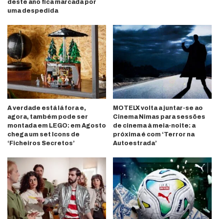
deste ano fica marcada por
uma despedida
A verdade está lá fora e,
MOTELX volta a juntar-se ao
agora, também pode ser
Cinema Nimas para sessões
montada em LEGO: em Agosto
de cinema à meia-noite: a
chega um set Icons de
próxima é com ‘Terror na
‘Ficheiros Secretos’
Autoestrada’