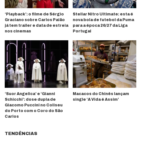
‘Playback’: o filme de Sérgio
Stellar Nitro Ultimate: esta é
Graciano sobre Carlos Paião
nova bola de futebol da Puma
já tem trailer e data de estreia
para a época 26/27 da Liga
nos cinemas
Portugal
‘Suor Angelica’ e ‘Gianni
Macacos do Chinês lançam
Schicchi’: dose dupla de
single ‘A Vida é Assim’
Giacomo Puccini no Coliseu
do Porto com o Coro do São
Carlos
TENDÊNCIAS