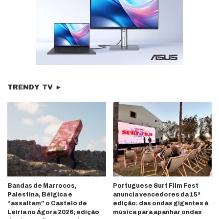
TRENDY TV ►
Bandas de Marrocos,
Portuguese Surf Film Fest
Palestina, Bélgica e
anuncia vencedores da 15ª
“assaltam” o Castelo de
edição: das ondas gigantes à
Leiria no Ágora 2026; edição
música para apanhar ondas