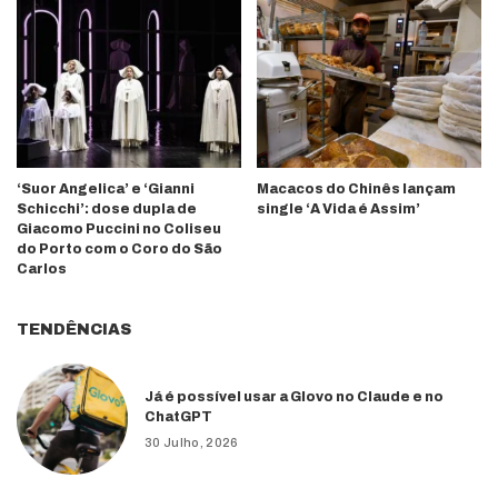
‘Suor Angelica’ e ‘Gianni
Macacos do Chinês lançam
Schicchi’: dose dupla de
single ‘A Vida é Assim’
Giacomo Puccini no Coliseu
do Porto com o Coro do São
Carlos
TENDÊNCIAS
Já é possível usar a Glovo no Claude e no
ChatGPT
30 Julho, 2026