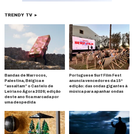
TRENDY TV ►
Bandas de Marrocos,
Portuguese Surf Film Fest
Palestina, Bélgica e
anuncia vencedores da 15ª
“assaltam” o Castelo de
edição: das ondas gigantes à
Leiria no Ágora 2026; edição
música para apanhar ondas
deste ano fica marcada por
uma despedida