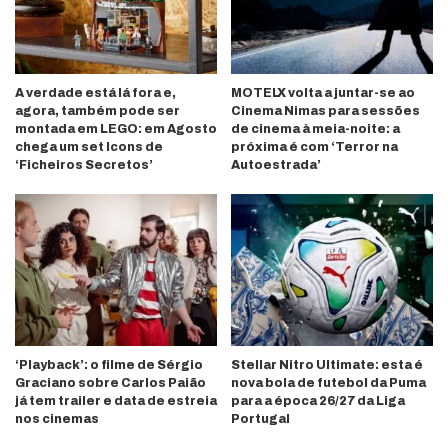
A verdade está lá fora e,
MOTELX volta a juntar-se ao
agora, também pode ser
Cinema Nimas para sessões
montada em LEGO: em Agosto
de cinema à meia-noite: a
chega um set Icons de
próxima é com ‘Terror na
‘Ficheiros Secretos’
Autoestrada’
‘Playback’: o filme de Sérgio
Stellar Nitro Ultimate: esta é
Graciano sobre Carlos Paião
nova bola de futebol da Puma
já tem trailer e data de estreia
para a época 26/27 da Liga
nos cinemas
Portugal