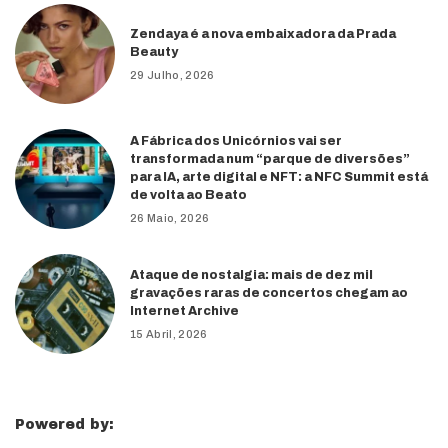
Zendaya é a nova embaixadora da Prada
Beauty
29 Julho, 2026
A Fábrica dos Unicórnios vai ser
transformada num “parque de diversões”
para IA, arte digital e NFT: a NFC Summit está
de volta ao Beato
26 Maio, 2026
Ataque de nostalgia: mais de dez mil
gravações raras de concertos chegam ao
Internet Archive
15 Abril, 2026
Powered by: