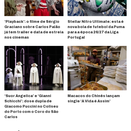
‘Playback’: o filme de Sérgio
Stellar Nitro Ultimate: esta é
Graciano sobre Carlos Paião
nova bola de futebol da Puma
já tem trailer e data de estreia
para a época 26/27 da Liga
nos cinemas
Portugal
‘Suor Angelica’ e ‘Gianni
Macacos do Chinês lançam
Schicchi’: dose dupla de
single ‘A Vida é Assim’
Giacomo Puccini no Coliseu
do Porto com o Coro do São
Carlos