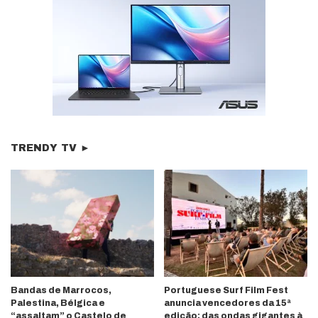
TRENDY TV ►
Bandas de Marrocos,
Portuguese Surf Film Fest
Palestina, Bélgica e
anuncia vencedores da 15ª
“assaltam” o Castelo de
edição: das ondas gigantes à