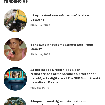
TENDÊNCIAS
Já é possível usar a Glovo no Claude e no
ChatGPT
30 Julho, 2026
Zendaya é a nova embaixadora da Prada
Beauty
29 Julho, 2026
A Fábrica dos Unicórnios vai ser
transformada num “parque de diversões”
para IA, arte digital e NFT: a NFC Summit está
de volta ao Beato
26 Maio, 2026
Ataque de nostalgia: mais de dez mil