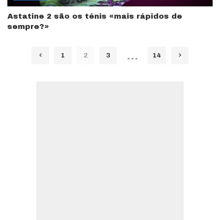
Astatine 2 são os ténis «mais rápidos de
sempre?»
…
1
2
3
14