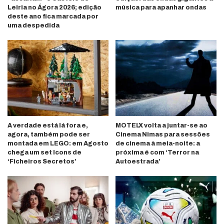
Leiria no Ágora 2026; edição
música para apanhar ondas
deste ano fica marcada por
uma despedida
A verdade está lá fora e,
MOTELX volta a juntar-se ao
agora, também pode ser
Cinema Nimas para sessões
montada em LEGO: em Agosto
de cinema à meia-noite: a
chega um set Icons de
próxima é com ‘Terror na
‘Ficheiros Secretos’
Autoestrada’