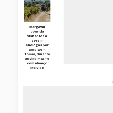
Margaval
convida
visitantes a
serem
enólogos por
um dia em
Tomar, durante
as vindimas – e
com almoço
incluído
– 