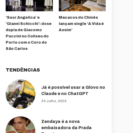
‘Suor Angelica’ e
Macacos do Chinês
‘Gianni Schicchi’: dose
lançam single ‘A Vida é
dupla de Giacomo
Assim’
Puccini no Coliseu do
Porto com o Coro do
São Carlos
TENDÊNCIAS
Já é possível usar a Glovo no
Claude e no ChatGPT
30 Julho, 2026
Zendaya é a nova
embaixadora da Prada