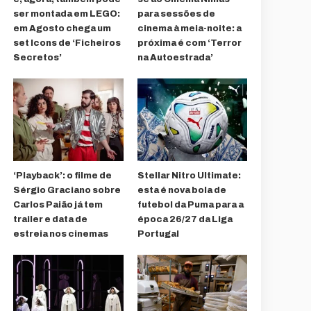
ser montada em LEGO:
para sessões de
em Agosto chega um
cinema à meia-noite: a
set Icons de ‘Ficheiros
próxima é com ‘Terror
Secretos’
na Autoestrada’
‘Playback’: o filme de
Stellar Nitro Ultimate:
Sérgio Graciano sobre
esta é nova bola de
Carlos Paião já tem
futebol da Puma para a
trailer e data de
época 26/27 da Liga
estreia nos cinemas
Portugal