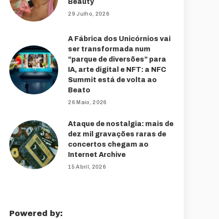
Beauty
29 Julho, 2026
A Fábrica dos Unicórnios vai
ser transformada num
“parque de diversões” para
IA, arte digital e NFT: a NFC
Summit está de volta ao
Beato
26 Maio, 2026
Ataque de nostalgia: mais de
dez mil gravações raras de
concertos chegam ao
Internet Archive
15 Abril, 2026
Powered by: