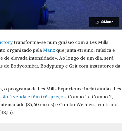
©Manz
actory
transforma-se num ginásio com a Les Mills
to organizado pela
Manz
que junta «treino, música e
de elevada intensidade». Ao longo de um dia, será
las de Bodycombat, Bodypump e Grit com instrutores da
, o programa da Les Mills Experience inclui ainda a Les
estão à venda e têm três preços
: Combo 1 e Combo 2,
intensidade (85,60 euros) e Combo Wellness, centrado
48,15).