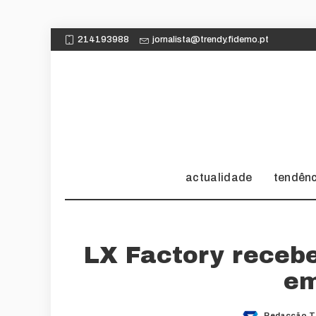
214193988
jornalista@trendy.fidemo.pt
actualidade
tendên
LX Factory recebe
em
Redacção T