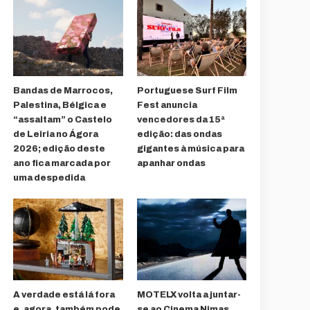
Bandas de Marrocos,
Portuguese Surf Film
Palestina, Bélgica e
Fest anuncia
“assaltam” o Castelo
vencedores da 15ª
de Leiria no Ágora
edição: das ondas
2026; edição deste
gigantes à música para
ano fica marcada por
apanhar ondas
uma despedida
A verdade está lá fora
MOTELX volta a juntar-
e, agora, também pode
se ao Cinema Nimas