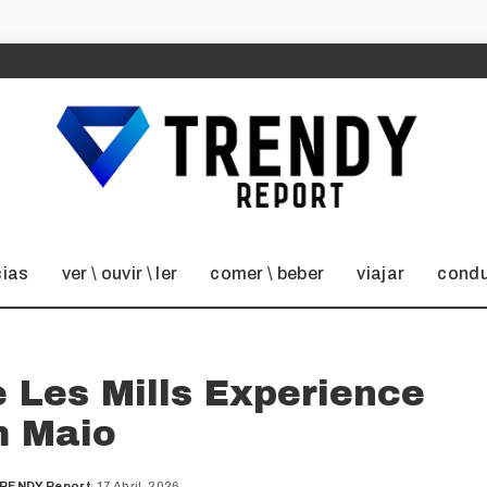
cias
ver \ ouvir \ ler
comer \ beber
viajar
condu
 Les Mills Experience
 Maio
RENDY Report
17 Abril, 2026