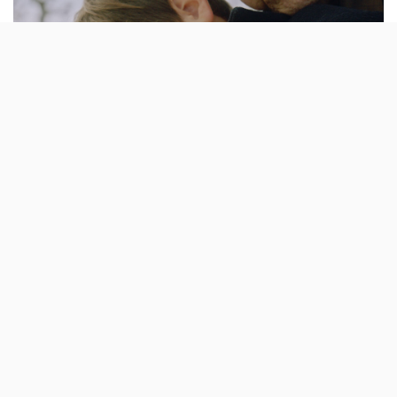
«É um filme lúdico que nos trouxe alegria e que
permanecerá connosco e com o público». Foi assim que
o júri do Curtas anunciou o vencedor do Grande
Prémio
deste ano
: That How I Love You, de Mário
Macedo. Com isto, a curta entra na corrida para o
European Film Awards.