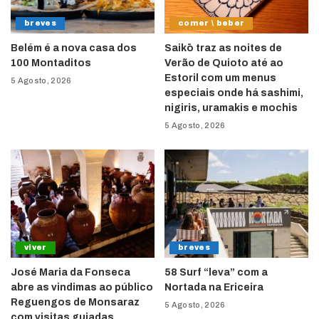
breves
comer \ beber
Belém é a nova casa dos
Saikō traz as noites de
100 Montaditos
Verão de Quioto até ao
Estoril com um menus
5 Agosto, 2026
especiais onde há sashimi,
nigiris, uramakis e mochis
5 Agosto, 2026
viver
breves
José Maria da Fonseca
58 Surf “leva” com a
abre as vindimas ao público
Nortada na Ericeira
Reguengos de Monsaraz
5 Agosto, 2026
com visitas guiadas,