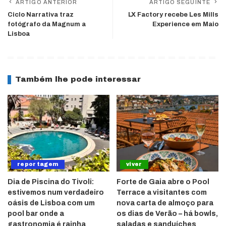
ARTIGO ANTERIOR
ARTIGO SEGUINTE
Ciclo Narrativa traz
LX Factory recebe Les Mills
fotógrafo da Magnum a
Experience em Maio
Lisboa
Também lhe pode interessar
reportagem
viver
Dia de Piscina do Tivoli:
Forte de Gaia abre o Pool
estivemos num verdadeiro
Terrace a visitantes com
oásis de Lisboa com um
nova carta de almoço para
pool bar onde a
os dias de Verão – há bowls,
gastronomia é rainha
saladas e sanduíches