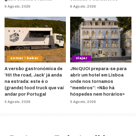
6 Agosto, 2026
6 Agosto, 2026
comer \ beber
viajar
A versão gastronómica de
JNcQUOI prepara-se para
‘Hit the road, Jack’ já anda
abrir um hotel em Lisboa
na estrada: este é o
onde nos tornamos
(grande) food truck que vai
“membros”: «Não há
andar por Portugal
hóspedes nem horários»
5 Agosto, 2026
5 Agosto, 2026