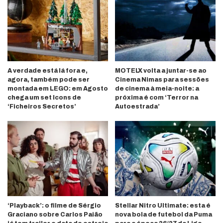
A verdade está lá fora e,
MOTELX volta a juntar-se ao
agora, também pode ser
Cinema Nimas para sessões
montada em LEGO: em Agosto
de cinema à meia-noite: a
chega um set Icons de
próxima é com ‘Terror na
‘Ficheiros Secretos’
Autoestrada’
‘Playback’: o filme de Sérgio
Stellar Nitro Ultimate: esta é
Graciano sobre Carlos Paião
nova bola de futebol da Puma