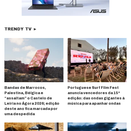
TRENDY TV ►
Bandas de Marrocos,
Portuguese Surf Film Fest
Palestina, Bélgica e
anuncia vencedores da 15ª
“assaltam” o Castelo de
edição: das ondas gigantes à
Leiria no Ágora 2026; edição
música para apanhar ondas
deste ano fica marcada por
uma despedida