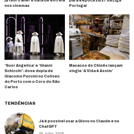
já tem trailer e data de estreia
para a época 26/27 da Liga
nos cinemas
Portugal
‘Suor Angelica’ e ‘Gianni
Macacos do Chinês lançam
Schicchi’: dose dupla de
single ‘A Vida é Assim’
Giacomo Puccini no Coliseu
do Porto com o Coro do São
Carlos
TENDÊNCIAS
Já é possível usar a Glovo no Claude e no
ChatGPT
30 Julho, 2026