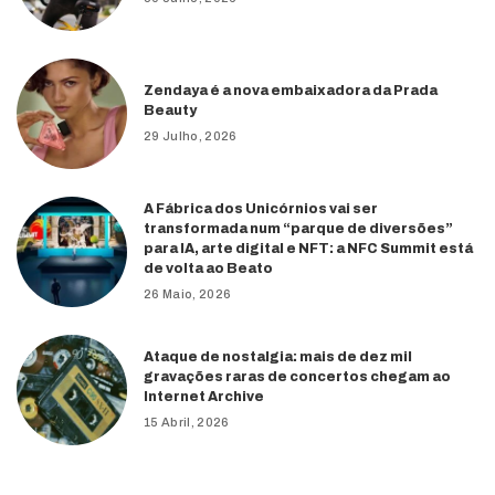
Zendaya é a nova embaixadora da Prada
Beauty
29 Julho, 2026
A Fábrica dos Unicórnios vai ser
transformada num “parque de diversões”
para IA, arte digital e NFT: a NFC Summit está
de volta ao Beato
26 Maio, 2026
Ataque de nostalgia: mais de dez mil
gravações raras de concertos chegam ao
Internet Archive
15 Abril, 2026