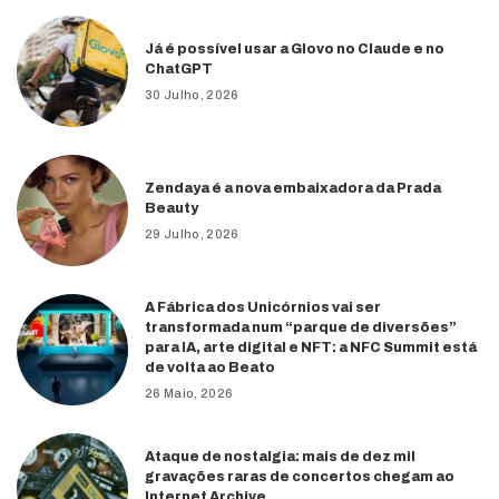
Já é possível usar a Glovo no Claude e no
ChatGPT
30 Julho, 2026
Zendaya é a nova embaixadora da Prada
Beauty
29 Julho, 2026
A Fábrica dos Unicórnios vai ser
transformada num “parque de diversões”
para IA, arte digital e NFT: a NFC Summit está
de volta ao Beato
26 Maio, 2026
Ataque de nostalgia: mais de dez mil
gravações raras de concertos chegam ao
Internet Archive