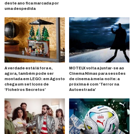
deste ano fica marcada por
uma despedida
A verdade está lá fora e,
MOTELX volta a juntar-se ao
agora, também pode ser
Cinema Nimas para sessões
montada em LEGO: em Agosto
de cinema à meia-noite: a
chega um set Icons de
próxima é com ‘Terror na
‘Ficheiros Secretos’
Autoestrada’