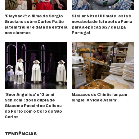
‘Playback’: o filme de Sérgio
Stellar Nitro Ultimate: esta é
Graciano sobre Carlos Paião
nova bola de futebol da Puma
já tem trailer e data de estreia
para a época 26/27 da Liga
nos cinemas
Portugal
‘Suor Angelica’ e ‘Gianni
Macacos do Chinês lançam
Schicchi’: dose dupla de
single ‘A Vida é Assim’
Giacomo Puccini no Coliseu
do Porto com o Coro do São
Carlos
TENDÊNCIAS