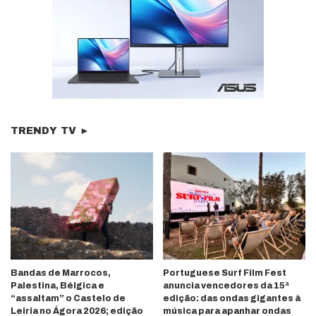
TRENDY TV ►
Bandas de Marrocos,
Portuguese Surf Film Fest
Palestina, Bélgica e
anuncia vencedores da 15ª
“assaltam” o Castelo de
edição: das ondas gigantes à
Leiria no Ágora 2026; edição
música para apanhar ondas