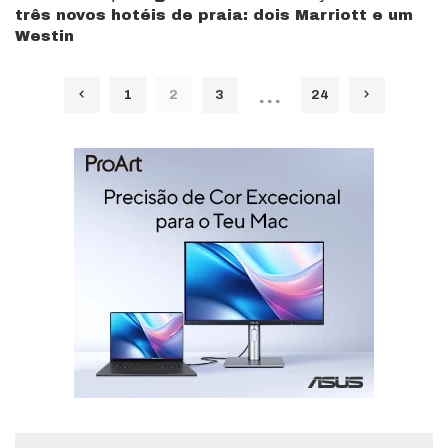
três novos hotéis de praia: dois Marriott e um
Westin
…
1
2
3
24