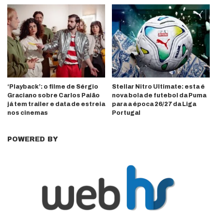
‘Playback’: o filme de Sérgio
Stellar Nitro Ultimate: esta é
Graciano sobre Carlos Paião
nova bola de futebol da Puma
já tem trailer e data de estreia
para a época 26/27 da Liga
nos cinemas
Portugal
POWERED BY