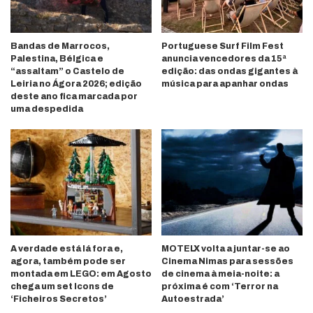
Bandas de Marrocos,
Portuguese Surf Film Fest
Palestina, Bélgica e
anuncia vencedores da 15ª
“assaltam” o Castelo de
edição: das ondas gigantes à
Leiria no Ágora 2026; edição
música para apanhar ondas
deste ano fica marcada por
uma despedida
A verdade está lá fora e,
MOTELX volta a juntar-se ao
agora, também pode ser
Cinema Nimas para sessões
montada em LEGO: em Agosto
de cinema à meia-noite: a
chega um set Icons de
próxima é com ‘Terror na
‘Ficheiros Secretos’
Autoestrada’