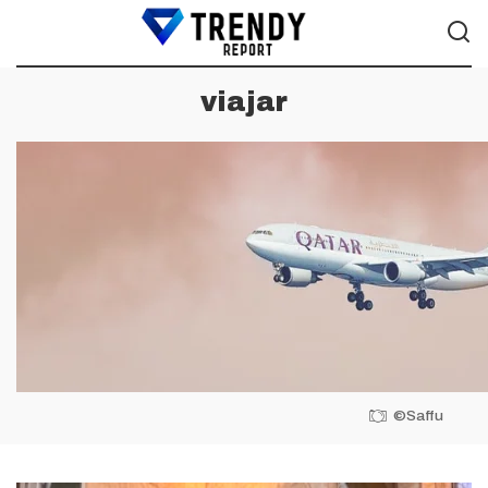
viajar
©Saffu