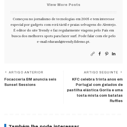
View More Posts
Começou no jornalismo de tecnologias em 2005 e tem interesse
especial por gadgets com ecrã táctil e praias selvagens do Alentejo.
É editor do site Trendy e faz regularmente viagens pelo País em
busca dos melhores spots para fazer surf. Pode falar com ele pelo
e-mail
rdurand@trendy.fidemo.pt
.
ARTIGO ANTERIOR
ARTIGO SEGUINTE
Focacceria BM anuncia seis
KFC celebra trinta anos em
Sunset Sessions
Portugal com gelados de
pastilha elástica Gorila e uma
tosta mista com batatas
Ruffles
Também lhe pode interessar