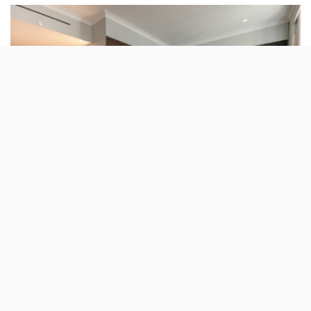
O grupo Sana anunciou a abertura de um
boutique hotel na capital, cujo investimento é
de 45 milhões de euros. Vai ter 48 quartos e
um novo conceito premium de hospitalidade.