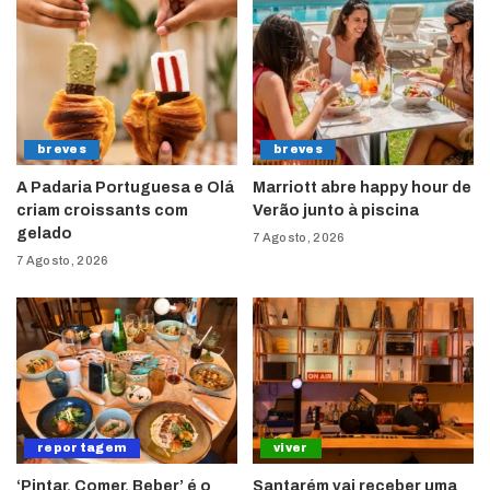
breves
breves
A Padaria Portuguesa e Olá
Marriott abre happy hour de
criam croissants com
Verão junto à piscina
gelado
7 Agosto, 2026
7 Agosto, 2026
reportagem
viver
‘Pintar, Comer, Beber’ é o
Santarém vai receber uma