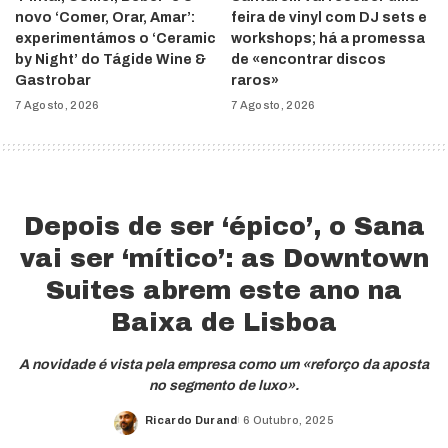
novo ‘Comer, Orar, Amar’:
feira de vinyl com DJ sets e
experimentámos o ‘Ceramic
workshops; há a promessa
by Night’ do Tágide Wine &
de «encontrar discos
Gastrobar
raros»
7 Agosto, 2026
7 Agosto, 2026
Depois de ser ‘épico’, o Sana
vai ser ‘mítico’: as Downtown
Suites abrem este ano na
Baixa de Lisboa
A novidade é vista pela empresa como um «reforço da aposta
no segmento de luxo».
Ricardo Durand
6 Outubro, 2025
Posted
by