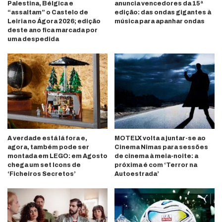
Palestina, Bélgica e
anuncia vencedores da 15ª
“assaltam” o Castelo de
edição: das ondas gigantes à
Leiria no Ágora 2026; edição
música para apanhar ondas
deste ano fica marcada por
uma despedida
A verdade está lá fora e,
MOTELX volta a juntar-se ao
agora, também pode ser
Cinema Nimas para sessões
montada em LEGO: em Agosto
de cinema à meia-noite: a
chega um set Icons de
próxima é com ‘Terror na
‘Ficheiros Secretos’
Autoestrada’