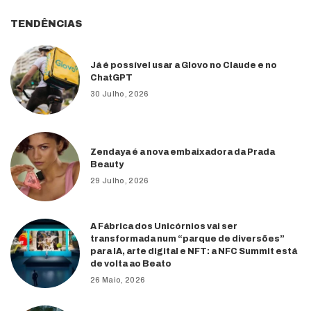
TENDÊNCIAS
Já é possível usar a Glovo no Claude e no
ChatGPT
30 Julho, 2026
Zendaya é a nova embaixadora da Prada
Beauty
29 Julho, 2026
A Fábrica dos Unicórnios vai ser
transformada num “parque de diversões”
para IA, arte digital e NFT: a NFC Summit está
de volta ao Beato
26 Maio, 2026