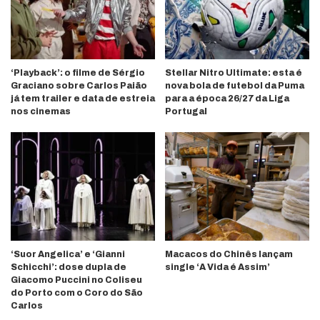
‘Playback’: o filme de Sérgio
Stellar Nitro Ultimate: esta é
Graciano sobre Carlos Paião
nova bola de futebol da Puma
já tem trailer e data de estreia
para a época 26/27 da Liga
nos cinemas
Portugal
‘Suor Angelica’ e ‘Gianni
Macacos do Chinês lançam
Schicchi’: dose dupla de
single ‘A Vida é Assim’
Giacomo Puccini no Coliseu
do Porto com o Coro do São
Carlos