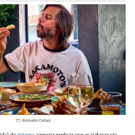
©Arnaldo Cellani
vida” do
Ajitama
, importa explicar que as izakayas são