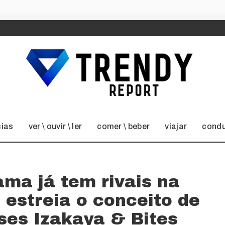
cias
ver \ ouvir \ ler
comer \ beber
viajar
condu
ama já tem rivais na
 estreia o conceito de
ses Izakaya & Bites