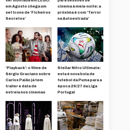
ser montada em LEGO:
para sessões de
em Agosto chega um
cinema à meia-noite: a
set Icons de ‘Ficheiros
próxima é com ‘Terror
Secretos’
na Autoestrada’
‘Playback’: o filme de
Stellar Nitro Ultimate:
Sérgio Graciano sobre
esta é nova bola de
Carlos Paião já tem
futebol da Puma para a
trailer e data de
época 26/27 da Liga
estreia nos cinemas
Portugal