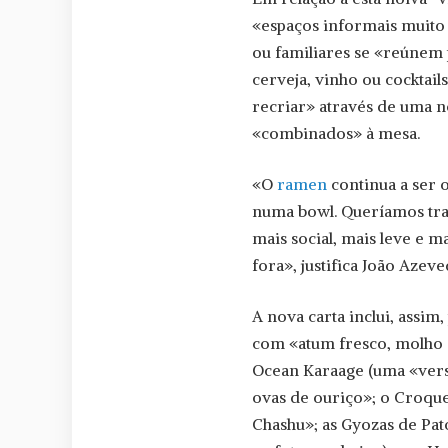
«espaços informais muito 
ou familiares se «reúnem
cerveja, vinho ou cocktai
recriar» através de uma n
«combinados» à mesa.
«O
ramen
continua a ser 
numa bowl. Queríamos tra
mais social, mais leve e
fora», justifica João Azev
A nova carta inclui, assi
com «atum fresco, molho cí
Ocean Karaage (uma «vers
ovas de ouriço»; o Croqu
Chashu»; as Gyozas de Pa