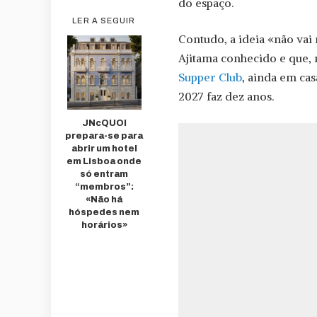
do espaço.
LER A SEGUIR
Contudo, a ideia «não vai
Ajitama conhecido e que, 
Supper Club
, ainda em ca
2027 faz dez anos.
JNcQUOI
prepara-se para
abrir um hotel
em Lisboa onde
só entram
“membros”:
«Não há
hóspedes nem
horários»