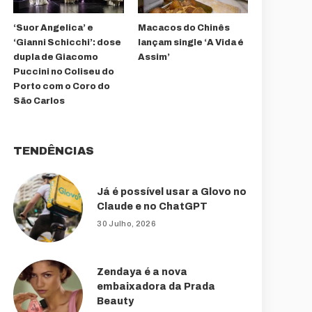
‘Suor Angelica’ e
Macacos do Chinês
‘Gianni Schicchi’: dose
lançam single ‘A Vida é
dupla de Giacomo
Assim’
Puccini no Coliseu do
Porto com o Coro do
São Carlos
TENDÊNCIAS
Já é possível usar a Glovo no
Claude e no ChatGPT
30 Julho, 2026
Zendaya é a nova
embaixadora da Prada
Beauty