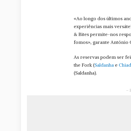
«Ao longo dos últimos an
experiências mais versátei
& Bites permite-nos resp
fomos», garante António 
As reservas podem ser fe
the Fork (
Saldanha
e
Chia
(Saldanha).
– 