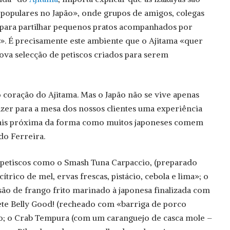
populares no Japão», onde grupos de amigos, colegas
 para partilhar pequenos pratos acompanhados por
ls». É precisamente este ambiente que o Ajitama «quer
ova selecção de petiscos criados para serem
o coração do Ajitama. Mas o Japão não se vive apenas
zer para a mesa dos nossos clientes uma experiência
 mais próxima da forma como muitos japoneses comem
edo Ferreira.
m, petiscos como o Smash Tuna Carpaccio, (preparado
trico de mel, ervas frescas, pistácio, cebola e lima»; o
ão de frango frito marinado à japonesa finalizada com
ete Belly Good! (recheado com «barriga de porco
to; o Crab Tempura (com um caranguejo de casca mole –