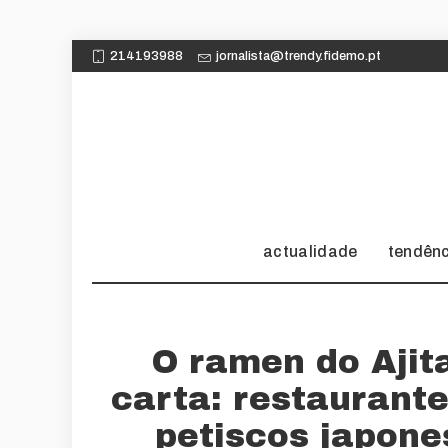
214193988
jornalista@trendy.fidemo.pt
actualidade
tendên
O ramen do Ajit
carta: restaurante
petiscos japone