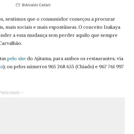
©Arnaldo Cellani
os, sentimos que o consumidor começou a procurar
s, mais sociais e mais espontâneas. O conceito Izakaya
onder a essa mudança sem perder aquilo que sempre
Carvalhão.
itas
pelo site
do Ajitama, para ambos os restaurantes; via
do
); ou pelos números 965 268 635 (Chiado) e 967 761 997
Publicidade –