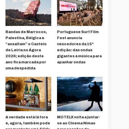
Bandas de Marrocos,
Portuguese Surf Film
Palestina, Bélgica e
Fest anuncia
“assaltam” o Castelo
vencedores da 15ª
de Leiria no Ágora
edição: das ondas
2026; edição deste
gigantes à música para
ano fica marcada por
apanhar ondas
uma despedida
A verdade está lá fora
MOTELX volta a juntar-
e, agora, também pode
se ao Cinema Nimas