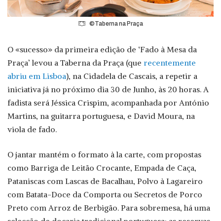
©Taberna na Praça
O «sucesso» da primeira edição de ‘Fado à Mesa da
Praça’ levou a Taberna da Praça (que
recentemente
abriu em Lisboa
), na Cidadela de Cascais, a repetir a
iniciativa já no próximo dia 30 de Junho, às 20 horas. A
fadista será Jéssica Crispim, acompanhada por António
Martins, na guitarra portuguesa, e David Moura, na
viola de fado.
O jantar mantém o formato à la carte, com propostas
como Barriga de Leitão Crocante, Empada de Caça,
Pataniscas com Lascas de Bacalhau, Polvo à Lagareiro
com Batata-Doce da Comporta ou Secretos de Porco
Preto com Arroz de Berbigão. Para sobremesa, há uma
selecção de doçaria tradicional portuguesa; as reservas