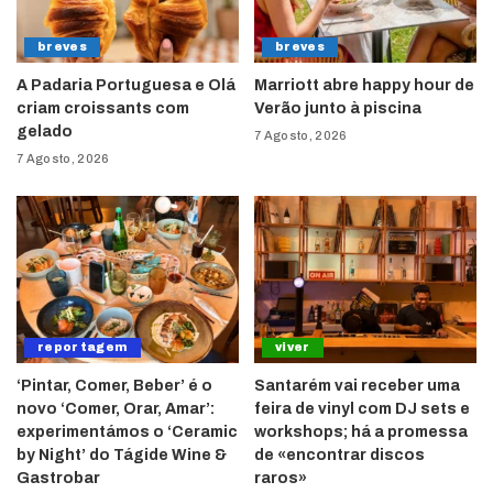
breves
breves
A Padaria Portuguesa e Olá
Marriott abre happy hour de
criam croissants com
Verão junto à piscina
gelado
7 Agosto, 2026
7 Agosto, 2026
reportagem
viver
‘Pintar, Comer, Beber’ é o
Santarém vai receber uma
novo ‘Comer, Orar, Amar’:
feira de vinyl com DJ sets e
experimentámos o ‘Ceramic
workshops; há a promessa
by Night’ do Tágide Wine &
de «encontrar discos
Gastrobar
raros»