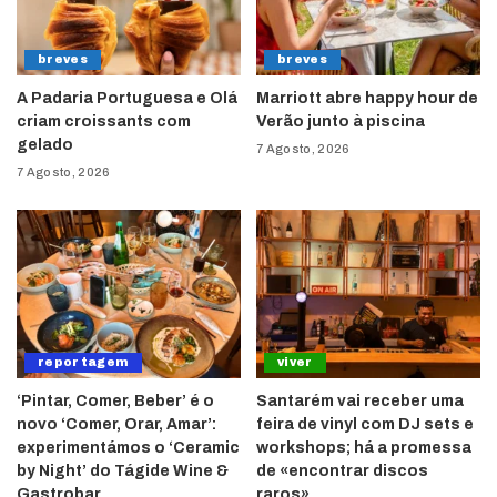
breves
breves
A Padaria Portuguesa e Olá
Marriott abre happy hour de
criam croissants com
Verão junto à piscina
gelado
7 Agosto, 2026
7 Agosto, 2026
reportagem
viver
‘Pintar, Comer, Beber’ é o
Santarém vai receber uma
novo ‘Comer, Orar, Amar’:
feira de vinyl com DJ sets e
experimentámos o ‘Ceramic
workshops; há a promessa
by Night’ do Tágide Wine &
de «encontrar discos
Gastrobar
raros»