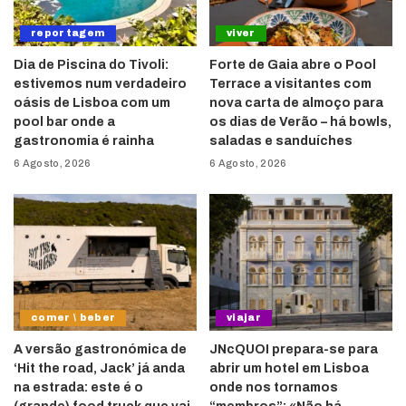
reportagem
viver
Dia de Piscina do Tivoli:
Forte de Gaia abre o Pool
estivemos num verdadeiro
Terrace a visitantes com
oásis de Lisboa com um
nova carta de almoço para
pool bar onde a
os dias de Verão – há bowls,
gastronomia é rainha
saladas e sanduíches
6 Agosto, 2026
6 Agosto, 2026
comer \ beber
viajar
A versão gastronómica de
JNcQUOI prepara-se para
‘Hit the road, Jack’ já anda
abrir um hotel em Lisboa
na estrada: este é o
onde nos tornamos