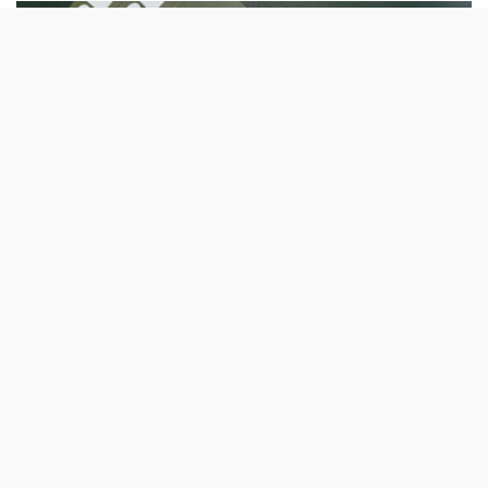
O Estrela by Olivier é o resultado da
reabilitação de um espaço que fica num dos
jardins mais emblemáticos de Lisboa; o menu
vai do pequeno-almoço ao jantar.
O Jardim da Estrela é a casa do mais recente