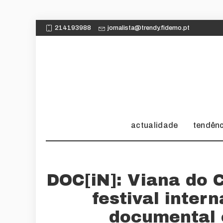
214193988
jornalista@trendy.fidemo.pt
actualidade
tendên
DOC[iN]: Viana do 
festival inter
documental