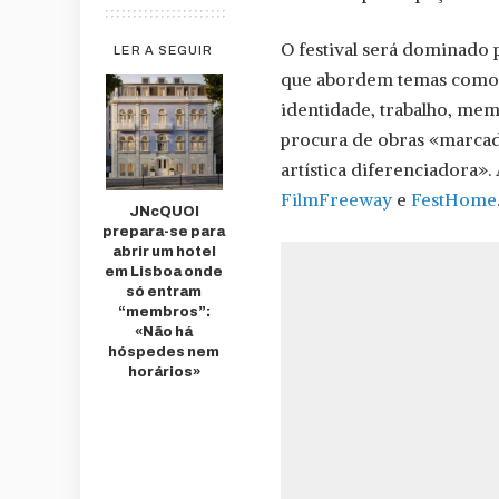
O festival será dominado 
LER A SEGUIR
que abordem temas como «
identidade, trabalho, memó
procura de obras «marcad
artística diferenciadora»
FilmFreeway
e
FestHome
JNcQUOI
prepara-se para
abrir um hotel
em Lisboa onde
só entram
“membros”:
«Não há
hóspedes nem
horários»