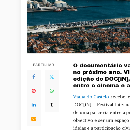
O documentário va
PARTILHAR
no próximo ano. V
edição do DOC[iN],
entre o cinema e 
Viana do Castelo
recebe, e
DOC[iN] – Festival Interna
de uma parceria entre a p
objectivo é ser um espaço
ideias e à participação cívi