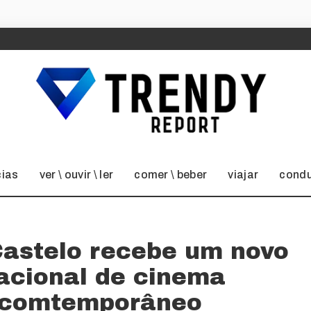
cias
ver \ ouvir \ ler
comer \ beber
viajar
condu
Castelo recebe um novo
nacional de cinema
 comtemporâneo