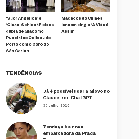
‘Suor Angelica’ e
Macacos do Chinês
‘Gianni Schicchi’: dose
lançam single ‘A Vida é
dupla de Giacomo
Assim’
Puccini no Coliseu do
Porto com o Coro do
São Carlos
TENDÊNCIAS
Já é possível usar a Glovo no
Claude e no ChatGPT
30 Julho, 2026
Zendaya é a nova
embaixadora da Prada