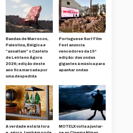
Bandas de Marrocos,
Portuguese Surf Film
Palestina, Bélgica e
Fest anuncia
“assaltam” o Castelo
vencedores da 15ª
de Leiria no Ágora
edição: das ondas
2026; edição deste
gigantes à música para
ano fica marcada por
apanhar ondas
uma despedida
A verdade está lá fora
MOTELX volta a juntar-
e, agora, também pode
se ao Cinema Nimas