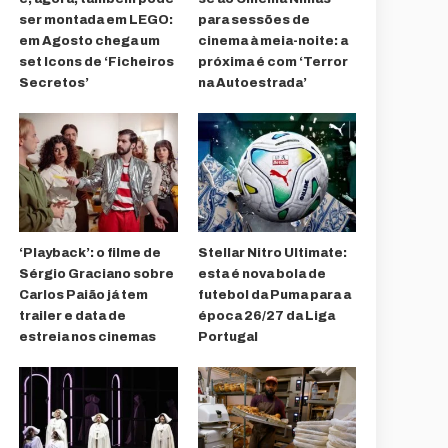
ser montada em LEGO:
para sessões de
em Agosto chega um
cinema à meia-noite: a
set Icons de ‘Ficheiros
próxima é com ‘Terror
Secretos’
na Autoestrada’
‘Playback’: o filme de
Stellar Nitro Ultimate:
Sérgio Graciano sobre
esta é nova bola de
Carlos Paião já tem
futebol da Puma para a
trailer e data de
época 26/27 da Liga
estreia nos cinemas
Portugal