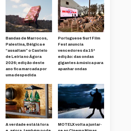
Bandas de Marrocos,
Portuguese Surf Film
Palestina, Bélgica e
Fest anuncia
“assaltam” o Castelo
vencedores da 15ª
de Leiria no Ágora
edição: das ondas
2026; edição deste
gigantes à música para
ano fica marcada por
apanhar ondas
uma despedida
A verdade está lá fora
MOTELX volta a juntar-
e, agora, também pode
se ao Cinema Nimas