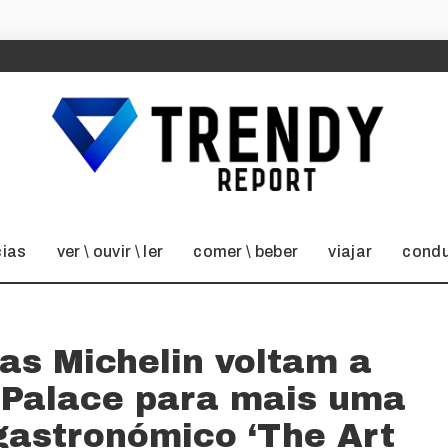
cias
ver \ ouvir \ ler
comer \ beber
viajar
condu
as Michelin voltam a
s Palace para mais uma
gastronómico ‘The Art