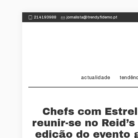
214193988
jornalista@trendy.fidemo.pt
actualidade
tendên
Chefs com Estrel
reunir-se no Reid’
edição do evento 