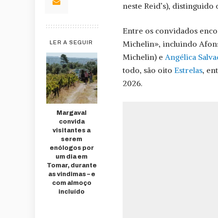
neste Reid’s), distinguido
Entre os convidados encon
Michelin», incluindo Afon
LER A SEGUIR
Michelin) e
Angélica Salv
todo, são oito
Estrelas
, en
2026.
Margaval
convida
visitantes a
serem
enólogos por
um dia em
Tomar, durante
as vindimas – e
com almoço
incluído