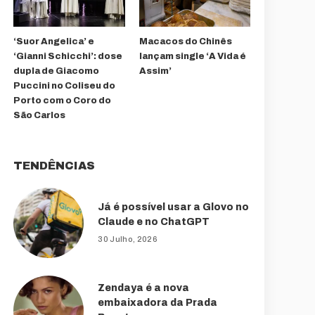
‘Suor Angelica’ e
Macacos do Chinês
‘Gianni Schicchi’: dose
lançam single ‘A Vida é
dupla de Giacomo
Assim’
Puccini no Coliseu do
Porto com o Coro do
São Carlos
TENDÊNCIAS
Já é possível usar a Glovo no
Claude e no ChatGPT
30 Julho, 2026
Zendaya é a nova
embaixadora da Prada