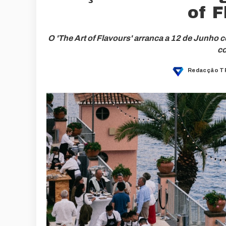
of F
O 'The Art of Flavours' arranca a 12 de Junho 
c
Redacção T
Posted
by