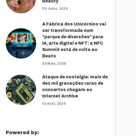
Beauty
29 Julho, 2026
A Fábrica dos Unicórnios vai
ser transformada num
“parque de diversões” para
IA, arte digital e NFT: a NFC
Summit está de volta ao
Beato
26 Maio, 2026
Ataque de nostalgia: mais de
dez mil gravações raras de
concertos chegam ao
Internet Archive
15 Abril, 2026
Powered by: