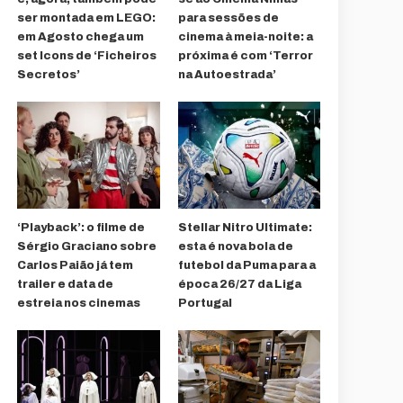
ser montada em LEGO:
para sessões de
em Agosto chega um
cinema à meia-noite: a
set Icons de ‘Ficheiros
próxima é com ‘Terror
Secretos’
na Autoestrada’
‘Playback’: o filme de
Stellar Nitro Ultimate:
Sérgio Graciano sobre
esta é nova bola de
Carlos Paião já tem
futebol da Puma para a
trailer e data de
época 26/27 da Liga
estreia nos cinemas
Portugal