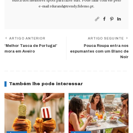
busca dos melhores spots para fazer surf. Pode falar com ele pelo
e-mail
rdurand@trendy.fidemo.pt
.
ARTIGO ANTERIOR
ARTIGO SEGUINTE
‘Melhor Tasca de Portugal’
Pouca Roupa entra nos
mora em Aveiro
espumantes com um Blanc de
Noir
Também lhe pode interessar