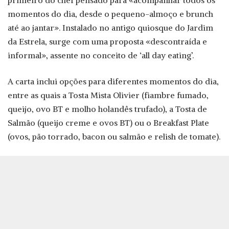
primeiro do chef pensado para «acompanhar todos os
momentos do dia, desde o pequeno-almoço e brunch
até ao jantar». Instalado no antigo quiosque do Jardim
da Estrela, surge com uma proposta «descontraída e
informal», assente no conceito de ‘all day eating’.
A carta inclui opções para diferentes momentos do dia,
entre as quais a Tosta Mista Olivier (fiambre fumado,
queijo, ovo BT e molho holandês trufado), a Tosta de
Salmão (queijo creme e ovos BT) ou o Breakfast Plate
(ovos, pão torrado, bacon ou salmão e relish de tomate).