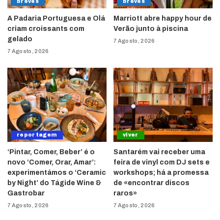
breves
breves
A Padaria Portuguesa e Olá
Marriott abre happy hour de
criam croissants com
Verão junto à piscina
gelado
7 Agosto, 2026
7 Agosto, 2026
reportagem
viver
‘Pintar, Comer, Beber’ é o
Santarém vai receber uma
novo ‘Comer, Orar, Amar’:
feira de vinyl com DJ sets e
experimentámos o ‘Ceramic
workshops; há a promessa
by Night’ do Tágide Wine &
de «encontrar discos
Gastrobar
raros»
7 Agosto, 2026
7 Agosto, 2026