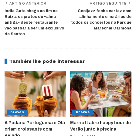
ARTIGO ANTERIOR
ARTIGO SEGUINTE
India Gate chega ao fim na
Cooljazz fecha cartaz com
Baixa: os pratos de «alma
alinhamento e horários de
antiga» deste restaurante
todos os concertos no Parque
vão passar a ser um exclusivo
Marechal Carmona
de Santos
Também lhe pode interessar
breves
breves
A Padaria Portuguesa e Olá
Marriott abre happy hour de
criam croissants com
Verão junto à piscina
gelado