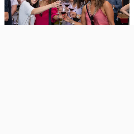
O hotel Olissippo Oriente (Parque das Nações) vai ser a
“casa” da 34.º edição do
Vinhos a Descobrir
, que
acontece pela oitava vez em Lisboa. Como é habitual,
estarão presentes «produtores de várias regiões do
País para apresentar novas colheitas, marcas estreantes
e referências premiadas nacional e
internacionalmente».
Entre as novidades desta edição destacam-se a estreia