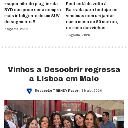
«super híbrido plug-in» da
Fest está de volta à
BYD que pode ser a compra
Bairrada para festejar as
mais inteligente de um SUV
vindimas com um jantar
do segmento B
numa mesa de 50 metros,
no meio das vinhas
7 Agosto, 2026
7 Agosto, 2026
Vinhos a Descobrir regressa
a Lisboa em Maio
Redacção TRENDY Report
8 Maio, 2026
Posted
by