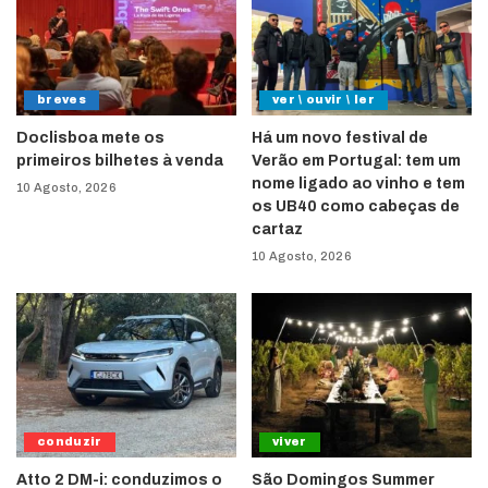
breves
ver \ ouvir \ ler
Doclisboa mete os
Há um novo festival de
primeiros bilhetes à venda
Verão em Portugal: tem um
nome ligado ao vinho e tem
10 Agosto, 2026
os UB40 como cabeças de
cartaz
10 Agosto, 2026
conduzir
viver
Atto 2 DM-i: conduzimos o
São Domingos Summer