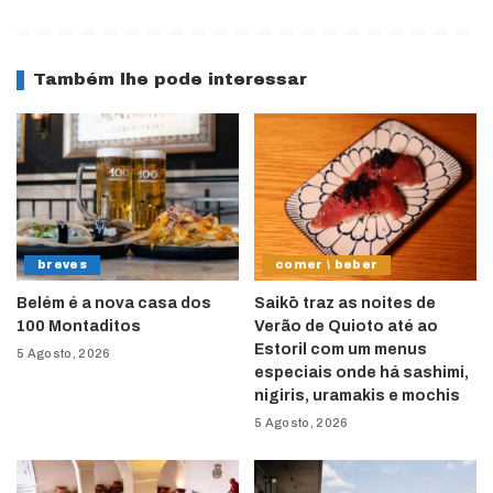
Também lhe pode interessar
breves
comer \ beber
Belém é a nova casa dos
Saikō traz as noites de
100 Montaditos
Verão de Quioto até ao
Estoril com um menus
5 Agosto, 2026
especiais onde há sashimi,
nigiris, uramakis e mochis
5 Agosto, 2026