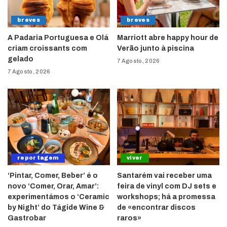
breves
breves
A Padaria Portuguesa e Olá
Marriott abre happy hour de
criam croissants com
Verão junto à piscina
gelado
7 Agosto, 2026
7 Agosto, 2026
reportagem
viver
‘Pintar, Comer, Beber’ é o
Santarém vai receber uma
novo ‘Comer, Orar, Amar’:
feira de vinyl com DJ sets e
experimentámos o ‘Ceramic
workshops; há a promessa
by Night’ do Tágide Wine &
de «encontrar discos
Gastrobar
raros»