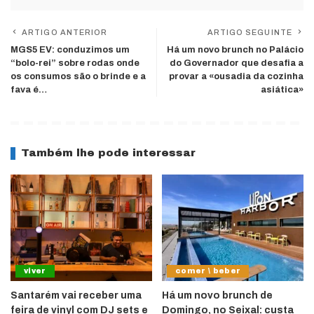
ARTIGO ANTERIOR
ARTIGO SEGUINTE
MGS5 EV: conduzimos um
Há um novo brunch no Palácio
“bolo-rei” sobre rodas onde
do Governador que desafia a
os consumos são o brinde e a
provar a «ousadia da cozinha
fava é…
asiática»
Também lhe pode interessar
viver
comer \ beber
Santarém vai receber uma
Há um novo brunch de
feira de vinyl com DJ sets e
Domingo, no Seixal: custa