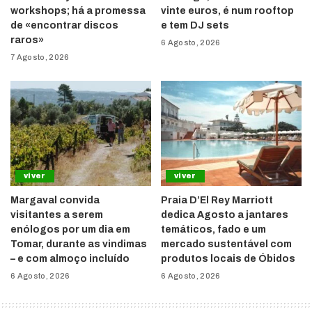
workshops; há a promessa
vinte euros, é num rooftop
de «encontrar discos
e tem DJ sets
raros»
6 Agosto, 2026
7 Agosto, 2026
viver
viver
Margaval convida
Praia D’El Rey Marriott
visitantes a serem
dedica Agosto a jantares
enólogos por um dia em
temáticos, fado e um
Tomar, durante as vindimas
mercado sustentável com
– e com almoço incluído
produtos locais de Óbidos
6 Agosto, 2026
6 Agosto, 2026