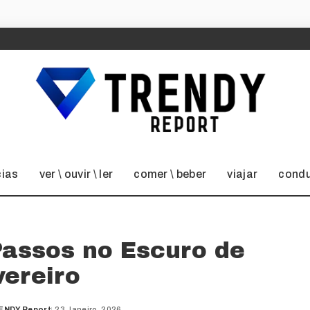
cias
ver \ ouvir \ ler
comer \ beber
viajar
condu
Passos no Escuro de
vereiro
ENDY Report
23 Janeiro, 2026