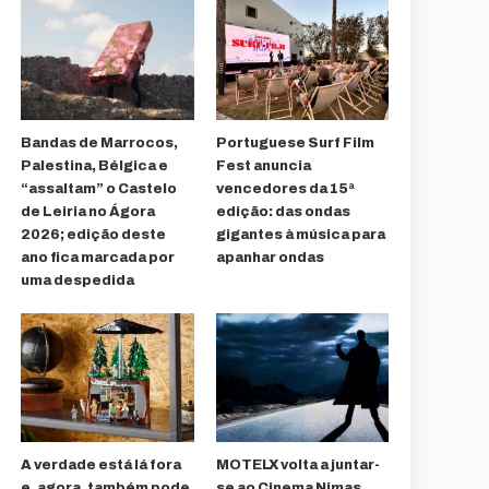
Bandas de Marrocos,
Portuguese Surf Film
Palestina, Bélgica e
Fest anuncia
“assaltam” o Castelo
vencedores da 15ª
de Leiria no Ágora
edição: das ondas
2026; edição deste
gigantes à música para
ano fica marcada por
apanhar ondas
uma despedida
A verdade está lá fora
MOTELX volta a juntar-
e, agora, também pode
se ao Cinema Nimas