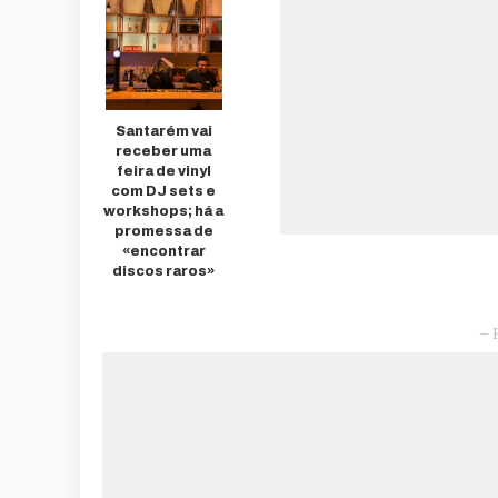
Santarém vai
receber uma
feira de vinyl
com DJ sets e
workshops; há a
promessa de
«encontrar
discos raros»
– 