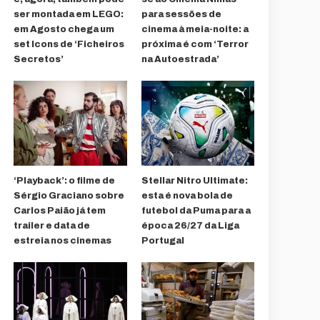
ser montada em LEGO:
para sessões de
em Agosto chega um
cinema à meia-noite: a
set Icons de ‘Ficheiros
próxima é com ‘Terror
Secretos’
na Autoestrada’
‘Playback’: o filme de
Stellar Nitro Ultimate:
Sérgio Graciano sobre
esta é nova bola de
Carlos Paião já tem
futebol da Puma para a
trailer e data de
época 26/27 da Liga
estreia nos cinemas
Portugal