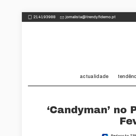
214193988
jornalista@trendy.fidemo.pt
actualidade
tendên
‘Candyman’ no 
Fe
Redacção TR