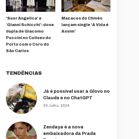
‘Suor Angelica’ e
Macacos do Chinês
‘Gianni Schicchi’: dose
lançam single ‘A Vida é
dupla de Giacomo
Assim’
Puccini no Coliseu do
Porto com o Coro do
São Carlos
TENDÊNCIAS
Já é possível usar a Glovo no
Claude e no ChatGPT
30 Julho, 2026
Zendaya é a nova
embaixadora da Prada