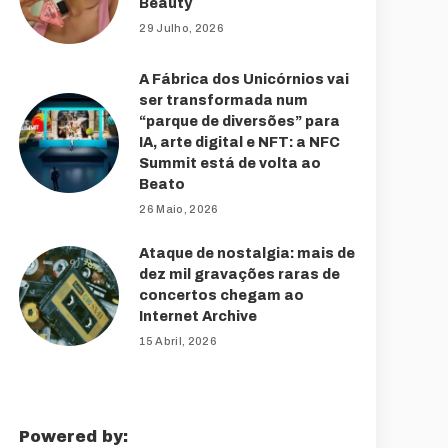
Beauty
29 Julho, 2026
A Fábrica dos Unicórnios vai
ser transformada num
“parque de diversões” para
IA, arte digital e NFT: a NFC
Summit está de volta ao
Beato
26 Maio, 2026
Ataque de nostalgia: mais de
dez mil gravações raras de
concertos chegam ao
Internet Archive
15 Abril, 2026
Powered by: