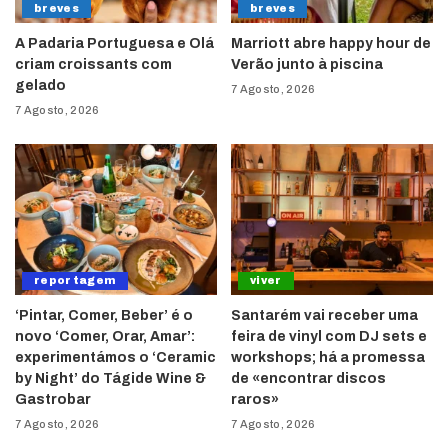
breves
breves
A Padaria Portuguesa e Olá
Marriott abre happy hour de
criam croissants com
Verão junto à piscina
gelado
7 Agosto, 2026
7 Agosto, 2026
reportagem
viver
‘Pintar, Comer, Beber’ é o
Santarém vai receber uma
novo ‘Comer, Orar, Amar’:
feira de vinyl com DJ sets e
experimentámos o ‘Ceramic
workshops; há a promessa
by Night’ do Tágide Wine &
de «encontrar discos
Gastrobar
raros»
7 Agosto, 2026
7 Agosto, 2026