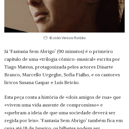
©João Versos Roldão
Já ‘Fantasia Sem Abrigo’ (90 minutos) é o primeiro
capítulo de uma «trilogia cómico-musical» escrita por
Tiago Mateus, protagonizada pelos actores Dinarte
Branco, Marcello Urgeghe, Sofia Fialho, e os cantores
líricos Susana Gaspar e Luís Beirão.
Esta peça conta a história de «dois amigos de rua» que
«vivem uma vida ausente de compromisso» e
«quebram a ideia de que uma sociedade deverá ser
regida por leis». ‘Fantasia Sem Abrigo’ também fica em
cena até 18 de Janeiro; os bilhetes podem ser