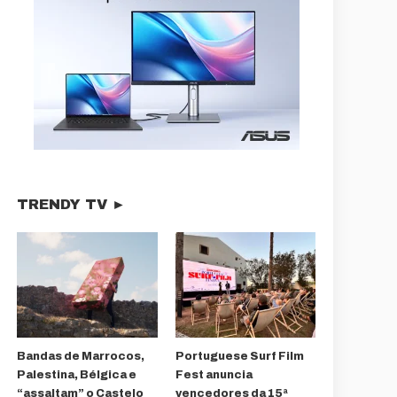
TRENDY TV ►
Bandas de Marrocos,
Portuguese Surf Film
Palestina, Bélgica e
Fest anuncia
“assaltam” o Castelo
vencedores da 15ª