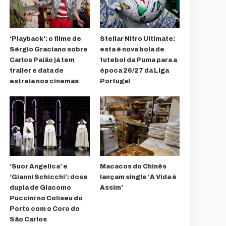
‘Playback’: o filme de
Stellar Nitro Ultimate:
Sérgio Graciano sobre
esta é nova bola de
Carlos Paião já tem
futebol da Puma para a
trailer e data de
época 26/27 da Liga
estreia nos cinemas
Portugal
‘Suor Angelica’ e
Macacos do Chinês
‘Gianni Schicchi’: dose
lançam single ‘A Vida é
dupla de Giacomo
Assim’
Puccini no Coliseu do
Porto com o Coro do
São Carlos