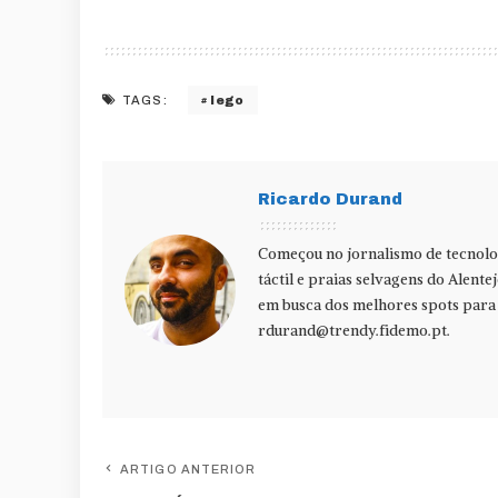
lego
TAGS:
Ricardo Durand
Começou no jornalismo de tecnolog
táctil e praias selvagens do Alente
em busca dos melhores spots para f
rdurand@trendy.fidemo.pt
.
ARTIGO ANTERIOR