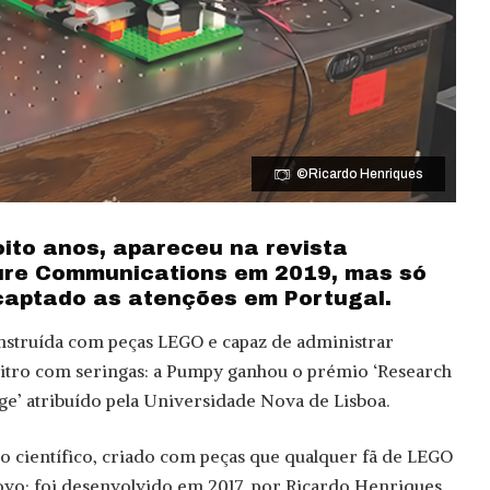
©Ricardo Henriques
oito anos, apareceu na revista
ure Communications em 2019, mas só
captado as atenções em Portugal.
nstruída com peças LEGO e capaz de administrar
litro com seringas: a Pumpy ganhou o prémio ‘Research
ge’ atribuído pela Universidade Nova de Lisboa.
 científico, criado com peças que qualquer fã de LEGO
ovo: foi desenvolvido em 2017, por Ricardo Henriques,