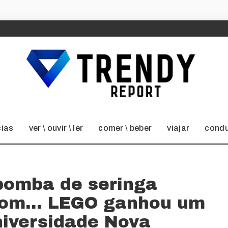
cias
ver \ ouvir \ ler
comer \ beber
viajar
condu
bomba de seringa
 com… LEGO ganhou um
niversidade Nova