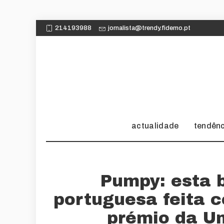
214193988
jornalista@trendy.fidemo.pt
actualidade
tendên
Pumpy: esta 
portuguesa feita
prémio da U