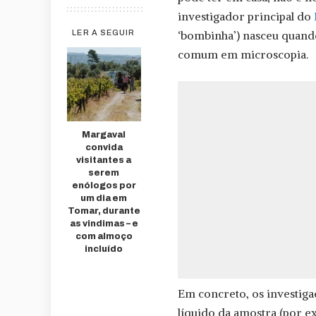
investigador principal do
‘bombinha’) nasceu quando
LER A SEGUIR
comum em microscopia.
Margaval
convida
visitantes a
serem
enólogos por
um dia em
Tomar, durante
as vindimas – e
com almoço
incluído
Em concreto, os investig
líquido da amostra (por e