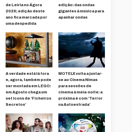
de Leiria no Ágora
edição: das ondas
2026; edição deste
gigantes à música para
ano fica marcada por
apanhar ondas
uma despedida
A verdade está lá fora
MOTELX volta a juntar-
e, agora, também pode
se ao Cinema Nimas
ser montada em LEGO:
para sessões de
em Agosto chega um
cinema à meia-noite: a
set Icons de ‘Ficheiros
próxima é com ‘Terror
Secretos’
na Autoestrada’