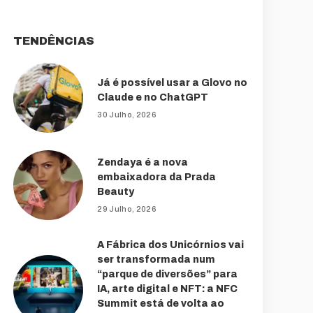
TENDÊNCIAS
Já é possível usar a Glovo no
Claude e no ChatGPT
30 Julho, 2026
Zendaya é a nova
embaixadora da Prada
Beauty
29 Julho, 2026
A Fábrica dos Unicórnios vai
ser transformada num
“parque de diversões” para
IA, arte digital e NFT: a NFC
Summit está de volta ao