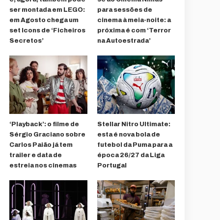
ser montada em LEGO:
para sessões de
em Agosto chega um
cinema à meia-noite: a
set Icons de ‘Ficheiros
próxima é com ‘Terror
Secretos’
na Autoestrada’
‘Playback’: o filme de
Stellar Nitro Ultimate:
Sérgio Graciano sobre
esta é nova bola de
Carlos Paião já tem
futebol da Puma para a
trailer e data de
época 26/27 da Liga
estreia nos cinemas
Portugal