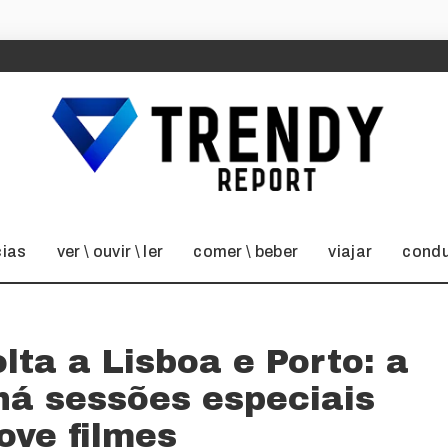
cias
ver \ ouvir \ ler
comer \ beber
viajar
condu
lta a Lisboa e Porto: a
há sessões especiais
ove filmes