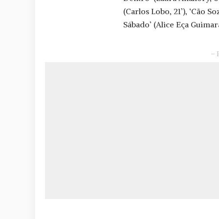
(Carlos Lobo, 21’), ‘Cão S
Sábado’ (Alice Eça Guimarã
– 