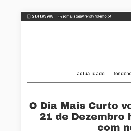
214193988
jornalista@trendy.fidemo.pt
actualidade
tendên
O Dia Mais Curto vo
21 de Dezembro 
com n