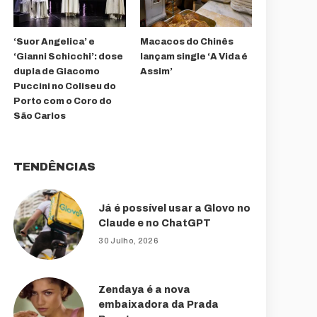
‘Suor Angelica’ e
Macacos do Chinês
‘Gianni Schicchi’: dose
lançam single ‘A Vida é
dupla de Giacomo
Assim’
Puccini no Coliseu do
Porto com o Coro do
São Carlos
TENDÊNCIAS
Já é possível usar a Glovo no
Claude e no ChatGPT
30 Julho, 2026
Zendaya é a nova
embaixadora da Prada