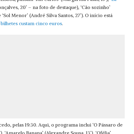
onçalves, 20’ – na foto de destaque), ‘Cão sozinho’
 ‘Sol Menor’ (André Silva Santos, 27’). O início está
s
bilhetes custam cinco euros
.
edo, pelas 19:30. Aqui, o programa inclui ‘O Pássaro de
), ‘Amarelo Banana’ (Alexandre Sousa, 13’), ‘Ofélia’