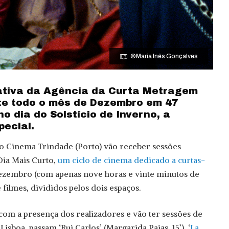
©Maria Inês Gonçalves
ciativa da Agência da Curta Metragem
te todo o mês de Dezembro em 47
no dia do Solstício de Inverno, a
ecial.
 o Cinema Trindade (Porto) vão receber sessões
Dia Mais Curto,
um ciclo de cinema dedicado a curtas-
 Dezembro (com apenas nove horas e vinte minutos de
 filmes, divididos pelos dois espaços.
om a presença dos realizadores e vão ter sessões de
isboa, passam ‘Rui Carlos’ (Margarida Paias, 15’), ‘
La