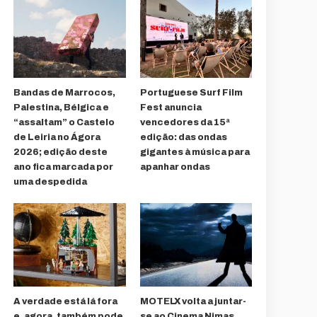
Bandas de Marrocos,
Portuguese Surf Film
Palestina, Bélgica e
Fest anuncia
“assaltam” o Castelo
vencedores da 15ª
de Leiria no Ágora
edição: das ondas
2026; edição deste
gigantes à música para
ano fica marcada por
apanhar ondas
uma despedida
A verdade está lá fora
MOTELX volta a juntar-
e, agora, também pode
se ao Cinema Nimas