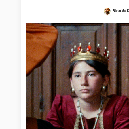
Ricardo 
Posted
by