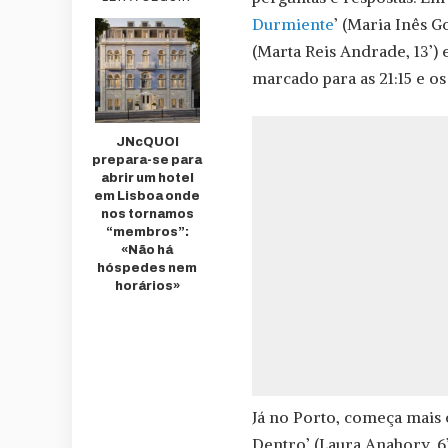
Durmiente
’ (Maria Inês G
(Marta Reis Andrade, 13’) e
marcado para as 21:15 e o
JNcQUOI
prepara-se para
abrir um hotel
em Lisboa onde
nos tornamos
“membros”:
«Não há
hóspedes nem
horários»
Já no Porto, começa mais c
Dentro’ (Laura Anahory, 6’