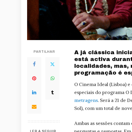
A já clássica ini
PARTILHAR
está activa duran
localidades, mas, 
programação é esp
O Cinema Ideal (Lisboa) e
especiais do programa O 
metragens
. Será a 21 de
Sol), com um total de nove
Ambas as sessões contam c
perguntas e respostas. Em L
LER A SEGUIR