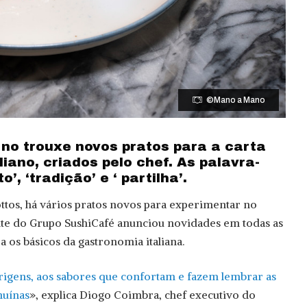
©Mano a Mano
rno trouxe novos pratos para a carta
liano, criados pelo chef. As palavra-
’, ‘tradição’ e ‘ partilha’.
ottos, há vários pratos novos para experimentar no
te do Grupo SushiCafé anunciou novidades em todas as
 os básicos da gastronomia italiana.
rigens, aos sabores que confortam e fazem lembrar as
nuínas
», explica Diogo Coimbra, chef executivo do