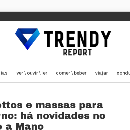
cias
ver \ ouvir \ ler
comer \ beber
viajar
condu
sottos e massas para
rno: há novidades no
 a Mano