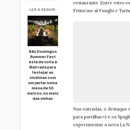
restaurante. Entre estes e
Fettucine al Funghi e Tart
LER A SEGUIR
São Domingos
Summer Fest
está de volta à
Bairrada para
festejar as
vindimas com
um jantar numa
mesa de 50
metros, no meio
das vinhas
Nas entradas, o destaque é
para partilhar») e os Spa
experimentar a nova La Nob