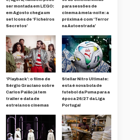
ser montada em LEGO:
para sessões de
em Agosto chega um
cinema à meia-noite: a
set Icons de ‘Ficheiros
próxima é com ‘Terror
Secretos’
na Autoestrada’
‘Playback’: o filme de
Stellar Nitro Ultimate:
Sérgio Graciano sobre
esta é nova bola de
Carlos Paião já tem
futebol da Puma para a
trailer e data de
época 26/27 da Liga
estreia nos cinemas
Portugal