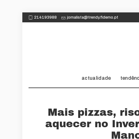
214193988
jornalista@trendy.fidemo.pt
actualidade
tendên
Mais pizzas, ri
aquecer no Inve
Mano