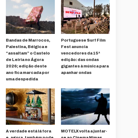
Bandas de Marrocos,
Portuguese Surf Film
Palestina, Bélgica e
Fest anuncia
“assaltam” o Castelo
vencedores da 15ª
de Leiria no Ágora
edição: das ondas
2026; edição deste
gigantes à música para
ano fica marcada por
apanhar ondas
uma despedida
A verdade está lá fora
MOTELX volta a juntar-
e, agora, também pode
se ao Cinema Nimas