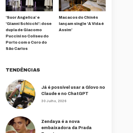
‘Suor Angelica’ e
Macacos do Chinês
‘Gianni Schicchi’: dose
lançam single ‘A Vida é
dupla de Giacomo
Assim’
Puccini no Coliseu do
Porto com o Coro do
São Carlos
TENDÊNCIAS
Já é possível usar a Glovo no
Claude e no ChatGPT
30 Julho, 2026
Zendaya é a nova
embaixadora da Prada