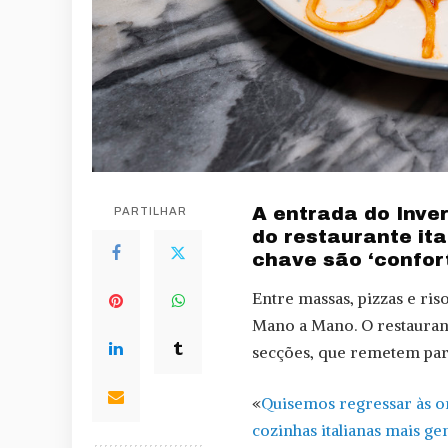
A entrada do Inve
PARTILHAR
do restaurante ita
chave são ‘conforto
Entre massas, pizzas e ris
Mano a Mano. O restauran
secções, que remetem para
«
Quisemos regressar às o
cozinhas italianas mais ge