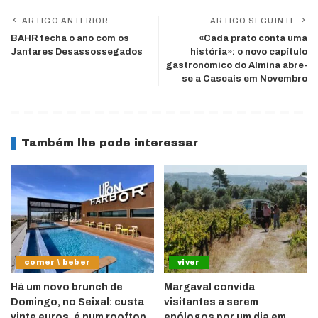
ARTIGO ANTERIOR
ARTIGO SEGUINTE
BAHR fecha o ano com os
«Cada prato conta uma
Jantares Desassossegados
história»: o novo capítulo
gastronómico do Almina abre-
se a Cascais em Novembro
Também lhe pode interessar
comer \ beber
viver
Há um novo brunch de
Margaval convida
Domingo, no Seixal: custa
visitantes a serem
vinte euros, é num rooftop
enólogos por um dia em