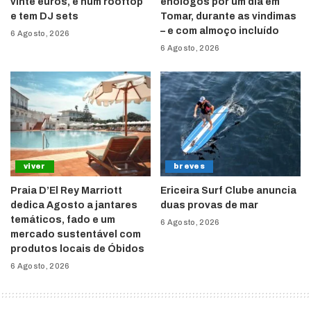
vinte euros, é num rooftop
enólogos por um dia em
e tem DJ sets
Tomar, durante as vindimas
– e com almoço incluído
6 Agosto, 2026
6 Agosto, 2026
viver
breves
Praia D’El Rey Marriott
Ericeira Surf Clube anuncia
dedica Agosto a jantares
duas provas de mar
temáticos, fado e um
6 Agosto, 2026
mercado sustentável com
produtos locais de Óbidos
6 Agosto, 2026