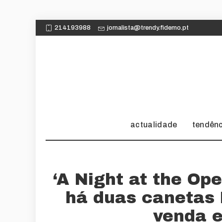
214193988
jornalista@trendy.fidemo.pt
actualidade
tendên
‘A Night at the Oper
há duas canetas
venda 