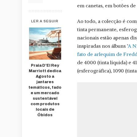
em canetas, em botões de 
Ao todo, a colecção é com
LER A SEGUIR
tinta permanente, esferográf
nacionais estão apenas dis
inspiradas nos álbuns ‘
A Ni
fato de arlequim de Fred
de 4000 (tinta líquida) e 
Praia D’El Rey
(esferográfica), 1090 (tint
Marriott dedica
Agosto a
jantares
temáticos, fado
e um mercado
sustentável
com produtos
locais de
Óbidos