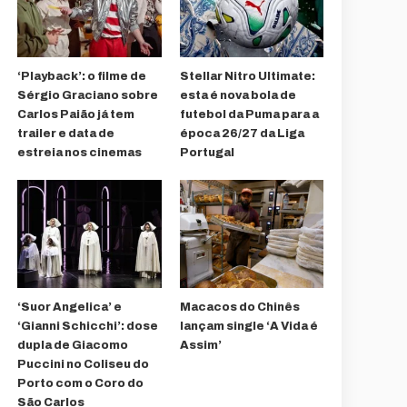
‘Playback’: o filme de
Stellar Nitro Ultimate:
Sérgio Graciano sobre
esta é nova bola de
Carlos Paião já tem
futebol da Puma para a
trailer e data de
época 26/27 da Liga
estreia nos cinemas
Portugal
‘Suor Angelica’ e
Macacos do Chinês
‘Gianni Schicchi’: dose
lançam single ‘A Vida é
dupla de Giacomo
Assim’
Puccini no Coliseu do
Porto com o Coro do
São Carlos