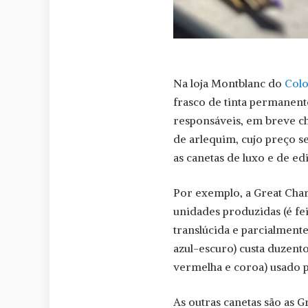
Na loja Montblanc do
Col
frasco de tinta permanent
responsáveis, em breve c
de arlequim, cujo preço se
as canetas de luxo e de ed
Por exemplo, a Great Cha
unidades produzidas (é fe
translúcida e parcialment
azul-escuro) custa duzento
vermelha e coroa) usado 
As outras canetas são as 