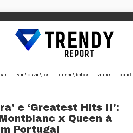
cias
ver \ ouvir \ ler
comer \ beber
viajar
condu
a’ e ‘Greatest Hits II’:
 Montblanc x Queen à
em Portugal