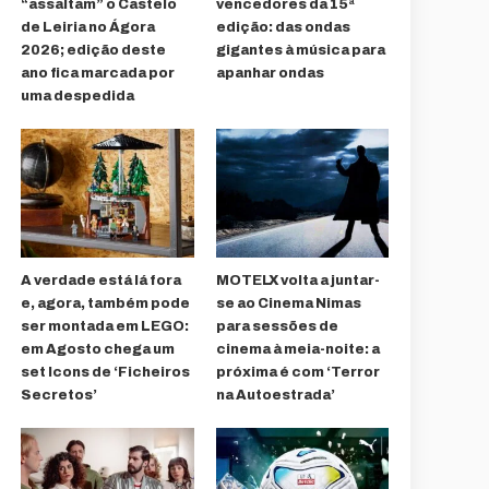
“assaltam” o Castelo
vencedores da 15ª
de Leiria no Ágora
edição: das ondas
2026; edição deste
gigantes à música para
ano fica marcada por
apanhar ondas
uma despedida
A verdade está lá fora
MOTELX volta a juntar-
e, agora, também pode
se ao Cinema Nimas
ser montada em LEGO:
para sessões de
em Agosto chega um
cinema à meia-noite: a
set Icons de ‘Ficheiros
próxima é com ‘Terror
Secretos’
na Autoestrada’