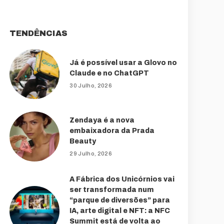
TENDÊNCIAS
Já é possível usar a Glovo no
Claude e no ChatGPT
30 Julho, 2026
Zendaya é a nova
embaixadora da Prada
Beauty
29 Julho, 2026
A Fábrica dos Unicórnios vai
ser transformada num
“parque de diversões” para
IA, arte digital e NFT: a NFC
Summit está de volta ao