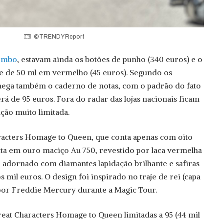
©TRENDY Report
ombo
, estavam ainda os botões de punho (340 euros) e o
e de 50 ml em vermelho (45 euros). Segundo os
hega também o caderno de notas, com o padrão do fato
rá de 95 euros. Fora do radar das lojas nacionais ficam
ição muito limitada.
racters Homage to Queen, que conta apenas com oito
ita em ouro maciço Au 750, revestido por laca vermelha
e adornado com diamantes lapidação brilhante e safiras
s mil euros. O design foi inspirado no traje de rei (capa
por Freddie Mercury durante a Magic Tour.
Great Characters Homage to Queen limitadas a 95 (44 mil