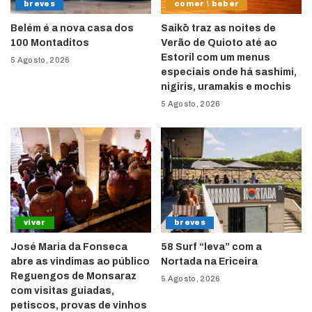
breves
comer \ beber
Belém é a nova casa dos
Saikō traz as noites de
100 Montaditos
Verão de Quioto até ao
Estoril com um menus
5 Agosto, 2026
especiais onde há sashimi,
nigiris, uramakis e mochis
5 Agosto, 2026
viver
breves
José Maria da Fonseca
58 Surf “leva” com a
abre as vindimas ao público
Nortada na Ericeira
Reguengos de Monsaraz
5 Agosto, 2026
com visitas guiadas,
petiscos, provas de vinhos