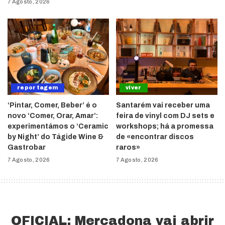
7 Agosto, 2026
reportagem
viver
‘Pintar, Comer, Beber’ é o
Santarém vai receber uma
novo ‘Comer, Orar, Amar’:
feira de vinyl com DJ sets e
experimentámos o ‘Ceramic
workshops; há a promessa
by Night’ do Tágide Wine &
de «encontrar discos
Gastrobar
raros»
7 Agosto, 2026
7 Agosto, 2026
OFICIAL: Mercadona vai abrir