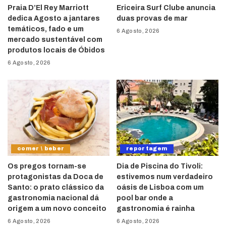
Praia D’El Rey Marriott
Ericeira Surf Clube anuncia
dedica Agosto a jantares
duas provas de mar
temáticos, fado e um
6 Agosto, 2026
mercado sustentável com
produtos locais de Óbidos
6 Agosto, 2026
comer \ beber
reportagem
Os pregos tornam-se
Dia de Piscina do Tivoli:
protagonistas da Doca de
estivemos num verdadeiro
Santo: o prato clássico da
oásis de Lisboa com um
gastronomia nacional dá
pool bar onde a
origem a um novo conceito
gastronomia é rainha
6 Agosto, 2026
6 Agosto, 2026