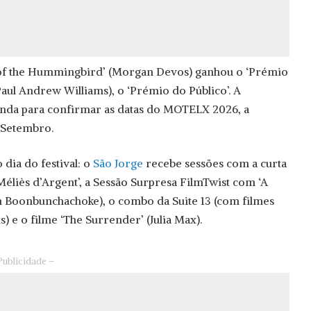
of the Hummingbird’ (Morgan Devos) ganhou o ‘Prémio
Paul Andrew Williams), o ‘Prémio do Público’. A
inda para confirmar as datas do MOTELX 2026, a
e Setembro.
o dia do festival: o
São Jorge
recebe sessões com a curta
Méliès d’Argent’, a Sessão Surpresa FilmTwist com ‘A
m Boonbunchachoke), o combo da Suite 13 (com filmes
 e o filme ‘The Surrender’ (Julia Max).
Publicidade –