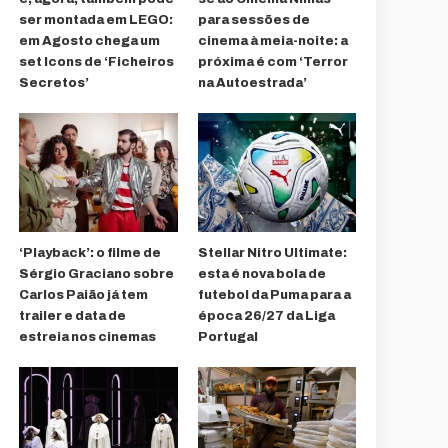
ser montada em LEGO:
para sessões de
em Agosto chega um
cinema à meia-noite: a
set Icons de ‘Ficheiros
próxima é com ‘Terror
Secretos’
na Autoestrada’
‘Playback’: o filme de
Stellar Nitro Ultimate:
Sérgio Graciano sobre
esta é nova bola de
Carlos Paião já tem
futebol da Puma para a
trailer e data de
época 26/27 da Liga
estreia nos cinemas
Portugal