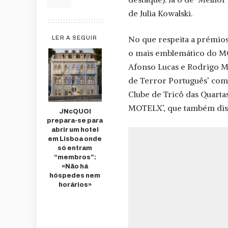
de Julia Kowalski.
No que respeita a prémios
LER A SEGUIR
o mais emblemático do MO
Afonso Lucas e Rodrigo M
de Terror Português’ com 
Clube de Tricô das Quarta
MOTELX’, que também dist
JNcQUOI
prepara-se para
abrir um hotel
em Lisboa onde
só entram
“membros”:
«Não há
hóspedes nem
horários»