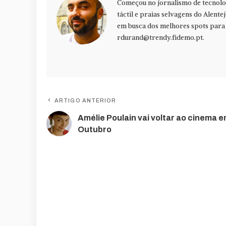
Começou no jornalismo de tecnolog
táctil e praias selvagens do Alente
em busca dos melhores spots para f
rdurand@trendy.fidemo.pt
.
ARTIGO ANTERIOR
Amélie Poulain vai voltar ao cinema 
Outubro