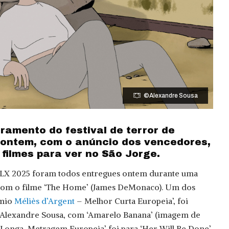
©Alexandre Sousa
ramento do festival de terror de
ontem, com o anúncio dos vencedores,
filmes para ver no São Jorge.
LX 2025 foram todos entregues ontem durante uma
com o filme ‘The Home’ (James DeMonaco). Um dos
émio
Méliès d’Argent
– Melhor Curta Europeia’, foi
 Alexandre Sousa, com ‘Amarelo Banana’ (imagem de
r Longa-Metragem Europeia’ foi para ‘Her Will Be Done’,