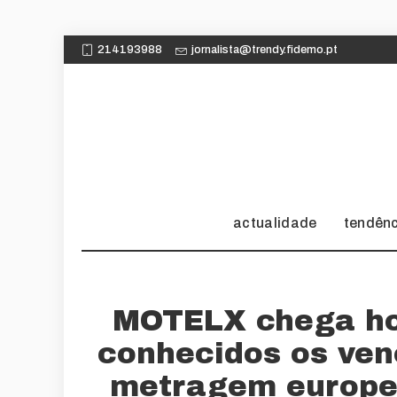
214193988
jornalista@trendy.fidemo.pt
actualidade
tendên
MOTELX chega hoj
conhecidos os ven
metragem europe