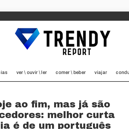
cias
ver \ ouvir \ ler
comer \ beber
viajar
condu
e ao fim, mas já são
cedores: melhor curta
ia é de um português