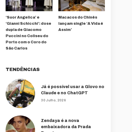
‘Suor Angelica’ e
Macacos do Chinês
‘Gianni Schicchi’: dose
lançam single ‘A Vida é
dupla de Giacomo
Assim’
Puccini no Coliseu do
Porto com o Coro do
São Carlos
TENDÊNCIAS
Já é possível usar a Glovo no
Claude e no ChatGPT
30 Julho, 2026
Zendaya é a nova
embaixadora da Prada