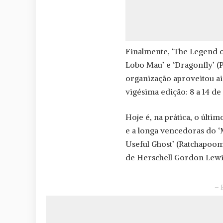
Finalmente, ‘The Legend 
Lobo Mau’ e ‘Dragonfly’ (
organização aproveitou a
vigésima edição: 8 a 14 d
Hoje é, na prática, o últim
e a longa vencedoras do ‘
Useful Ghost’ (Ratchapoo
de Herschell Gordon Lewis)
– 