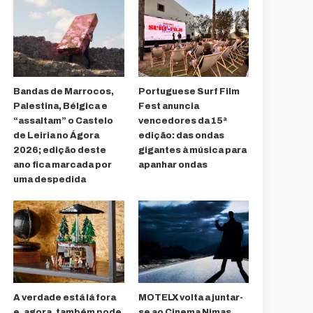
Bandas de Marrocos,
Portuguese Surf Film
Palestina, Bélgica e
Fest anuncia
“assaltam” o Castelo
vencedores da 15ª
de Leiria no Ágora
edição: das ondas
2026; edição deste
gigantes à música para
ano fica marcada por
apanhar ondas
uma despedida
A verdade está lá fora
MOTELX volta a juntar-
e, agora, também pode
se ao Cinema Nimas