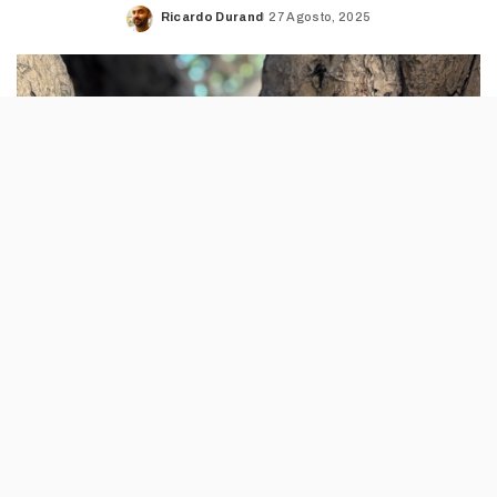
Ricardo Durand
27 Agosto, 2025
Posted
by
Vai ser um local onde podemos «requisitar
robôs programáveis da mesma forma que
requisitam livros». Este é o conceito do novo