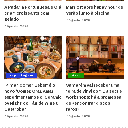
A Padaria Portuguesa e Olá
Marriott abre happy hour de
criam croissants com
Verão junto à piscina
gelado
7 Agosto, 2026
7 Agosto, 2026
reportagem
viver
‘Pintar, Comer, Beber’ é o
Santarém vai receber uma
novo ‘Comer, Orar, Amar’:
feira de vinyl com DJ sets e
experimentámos o ‘Ceramic
workshops; há a promessa
by Night’ do Tágide Wine &
de «encontrar discos
Gastrobar
raros»
7 Agosto, 2026
7 Agosto, 2026