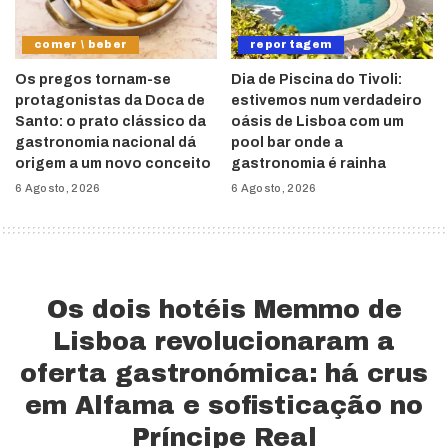
comer \ beber
reportagem
Os pregos tornam-se
Dia de Piscina do Tivoli:
protagonistas da Doca de
estivemos num verdadeiro
Santo: o prato clássico da
oásis de Lisboa com um
gastronomia nacional dá
pool bar onde a
origem a um novo conceito
gastronomia é rainha
6 Agosto, 2026
6 Agosto, 2026
Os dois hotéis Memmo de
Lisboa revolucionaram a
oferta gastronómica: há crus
em Alfama e sofisticação no
Príncipe Real